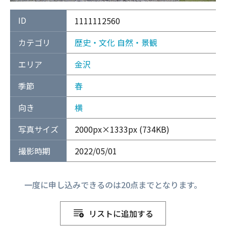
ID
1111112560
カテゴリ
歴史・文化
自然・景観
エリア
金沢
季節
春
向き
横
写真サイズ
2000px×1333px (734KB)
撮影時期
2022/05/01
一度に申し込みできるのは20点までとなります。
リストに追加する