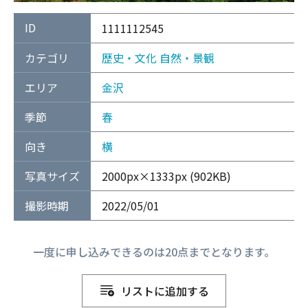
ID
1111112545
カテゴリ
歴史・文化
自然・景観
エリア
金沢
季節
春
向き
横
写真サイズ
2000px×1333px (902KB)
撮影時期
2022/05/01
一度に申し込みできるのは20点までとなります。
リストに追加する