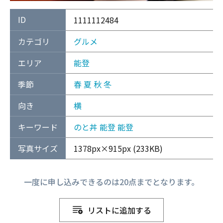
ID
1111112484
カテゴリ
グルメ
エリア
能登
季節
春
夏
秋
冬
向き
横
キーワード
のと丼
能登
能登
写真サイズ
1378px×915px (233KB)
一度に申し込みできるのは20点までとなります。
リストに追加する