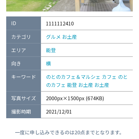
ID
1111112410
カテゴリ
グルメ
お土産
エリア
能登
向き
横
キーワード
のとのカフェ＆マルシェ
カフェ
のと
のカフェ
能登
お土産
お土産
写真サイズ
2000px×1500px (674KB)
撮影時期
2021/12/01
一度に申し込みできるのは20点までとなります。