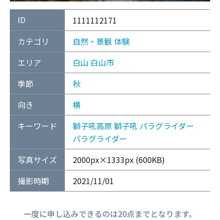
ID
1111112171
カテゴリ
自然・景観
体験
エリア
白山
白山市
季節
秋
向き
横
キーワード
獅子吼高原
獅子吼
パラグライダー
パラグライダー
写真サイズ
2000px×1333px (600KB)
撮影時期
2021/11/01
一度に申し込みできるのは20点までとなります。