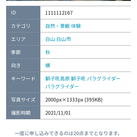
ID
1111112167
カテゴリ
自然・景観
体験
エリア
白山
白山市
季節
秋
向き
横
キーワード
獅子吼高原
獅子吼
パラグライダー
パラグライダー
写真サイズ
2000px×1333px (395KB)
撮影時期
2021/11/01
一度に申し込みできるのは20点までとなります。