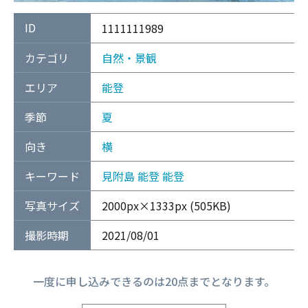
ID
1111111989
カテゴリ
自然・景観
エリア
能登
季節
夏
向き
横
キーワード
見附島
能登
能登
写真サイズ
2000px×1333px (505KB)
撮影時期
2021/08/01
一度に申し込みできるのは20点までとなります。