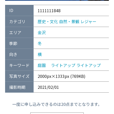
ID
1111111848
カテゴリ
歴史・文化
自然・景観
レジャー
エリア
金沢
季節
冬
向き
横
キーワード
庭園
ライトアップ
ライトアップ
写真サイズ
2000px×1333px (769KB)
撮影時期
2021/02/01
一度に申し込みできるのは20点までとなります。