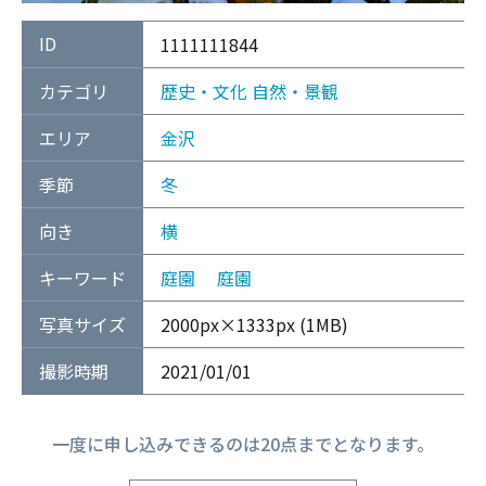
ID
1111111844
カテゴリ
歴史・文化
自然・景観
エリア
金沢
季節
冬
向き
横
キーワード
庭園
庭園
写真サイズ
2000px×1333px (1MB)
撮影時期
2021/01/01
一度に申し込みできるのは20点までとなります。