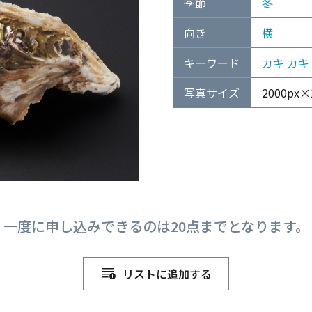
季節
冬
向き
横
キーワード
カキ
カキ
写真サイズ
2000px×1
一度に申し込みできるのは20点までとなります。
リストに追加する