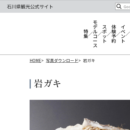
モ
デ
ス
体
イ
特
ル
ポ
験
ベ
集
コ
ッ
予
ン
ー
ト
約
ト
ス
HOME
写真ダウンロード
岩ガキ
岩ガキ