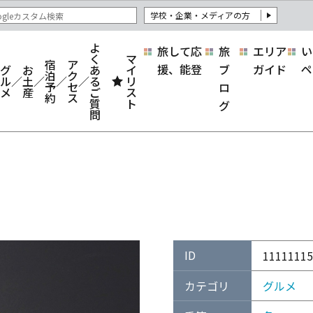
学校・企業・メディアの方
よ
旅して応
旅
エリア
い
く
マ
宿
ア
援、能登
ブ
ガイド
ペ
グ
お
あ
イ
泊
ク
ル
土
る
リ
予
セ
ロ
メ
産
ご
ス
約
ス
質
ト
グ
問
ID
11111115
カテゴリ
グルメ