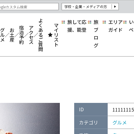
学校・企業・メディアの方
よ
旅して応
旅
エリア
い
く
マ
宿
ア
援、能登
ブ
ガイド
ペ
グ
お
あ
イ
泊
ク
ル
土
る
リ
予
セ
ロ
メ
産
ご
ス
約
ス
質
ト
グ
問
ID
11111115
カテゴリ
グルメ