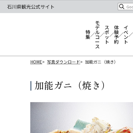
モ
デ
ス
体
イ
特
ル
ポ
験
ベ
集
コ
ッ
予
ン
ー
ト
約
ト
ス
HOME
写真ダウンロード
加能ガニ（焼き）
加能ガニ（焼き）