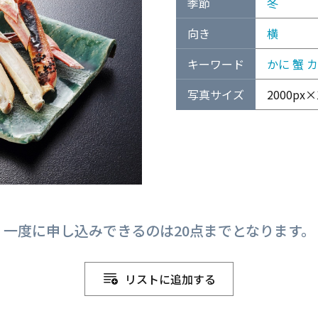
季節
冬
向き
横
キーワード
かに
蟹
カ
写真サイズ
2000px×
一度に申し込みできるのは20点までとなります。
リストに追加する