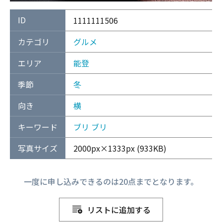
ID
1111111506
カテゴリ
グルメ
エリア
能登
季節
冬
向き
横
キーワード
ブリ
ブリ
写真サイズ
2000px×1333px (933KB)
一度に申し込みできるのは20点までとなります。
リストに追加する