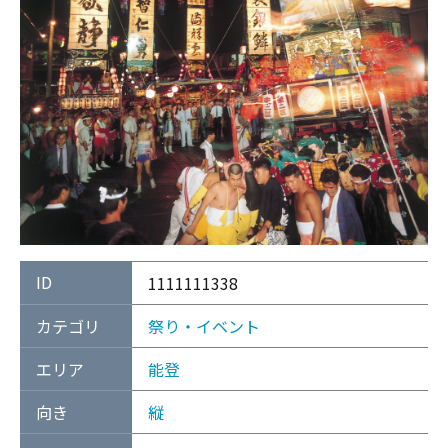
ID
1111111338
カテゴリ
祭り・イベント
エリア
能登
向き
縦