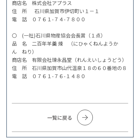
商店名 株式会社アプラス
住 所 石川県加賀市伊切町い１－１
電 話 ０７６１-７４-７８００
〇 (一社)石川県物産協会会長賞（１点）
品 名 二百年羊羹 煉 （にひゃくねんようか
ん ねり）
商店名 有限会社瑓永昌堂（れんえいしょうどう）
住 所 石川県加賀市山代温泉１８の６０番地の８
電 話 ０７６１-７６-１４８０
一覧に戻る