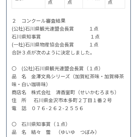
点
点
点
２ コンクール審査結果
(公社)石川県観光連盟会長賞 １点
石川県知事賞 １点
(一社)石川県物産協会会長賞 １点
合計３点が次のように決定しました。
〇 (公社)石川県観光連盟会長賞（１点）
品 名 金澤文鳥シリーズ（加賀紅茶味・加賀棒茶
味・白い珈琲味）
商店名 株式会社 清香室町（せいかむろまち）
住 所 石川県金沢市本多町２丁目１番２号
電 話 ０７６-２６２-２５５６
〇 石川県知事賞（１点）
品 名 結々 蕾 （ゆいゆ つぼみ）