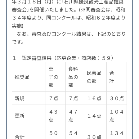
年３月１８日（月）に｢石川県優良観光土産品推奨
審査会｣を開催いたしました。(※同審査会は、昭和
３４年度より、同コンクールは、昭和６２年度より
実施)
なお、審査及びコンクール結果は、下記のとおり
です。
１ 認定審査結果（応募企業・商店数：５９）
菓
食料
民芸品
合
推奨品
子の
品の
の部
計
部
部
新規
７点
７点
１６点
３０点
４３
４７
１０４
更新
１４点
点
点
点
５０
５４
１３４
合計
３０点