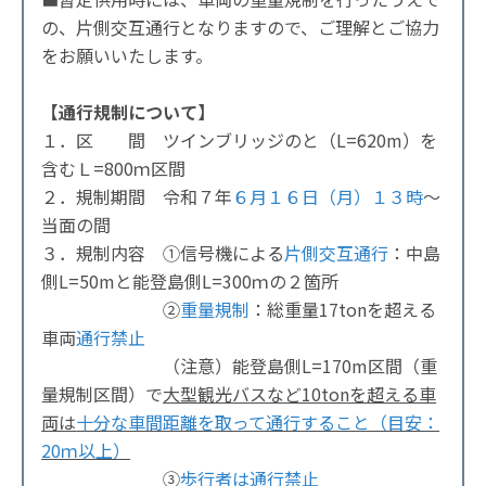
の、片側交互通行となりますので、ご理解とご協力
をお願いいたします。
【通行規制について】
１．区 間 ツインブリッジのと（L=620m）を
含むＬ=800ｍ区間
２．規制期間 令和７年
６月１６日（月）１３時
～
当面の間
３．規制内容 ①信号機による
片側交互通行
：中島
側L=50mと能登島側L=300ｍの２箇所
②
重量規制
：総重量17tonを超える
車両
通行禁止
（注意）能登島側L=170m区間（重
量規制区間）で
大型観光バスなど10tonを超える車
両は
十分な車間距離を取って通行すること（目安：
20ｍ以上）
③
歩行者は通行禁止