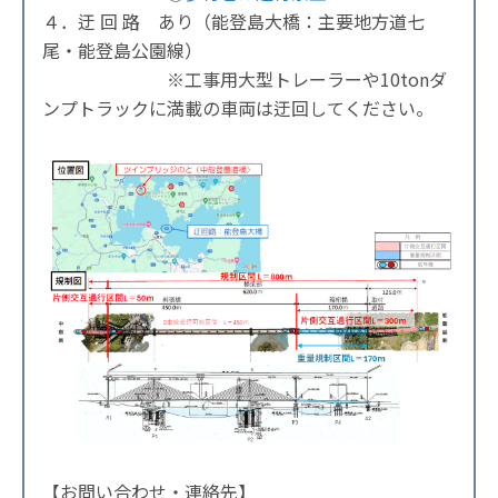
４．迂 回 路 あり（能登島大橋：主要地方道七
尾・能登島公園線）
※工事用大型トレーラーや10tonダ
ンプトラックに満載の車両は迂回してください。
【お問い合わせ・連絡先】