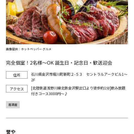
画像提供：ホットペッパー グルメ
完全個室！2名様～OK 誕生日・記念日・歓送迎会
石川県金沢市堀川町新町２-５３ セントラルアークビル1～
2F
[北陸鉄道浅野川線北鉄金沢駅出口より徒歩約1分]飲み放題
付きコース3000円～♪
居酒屋
誉や