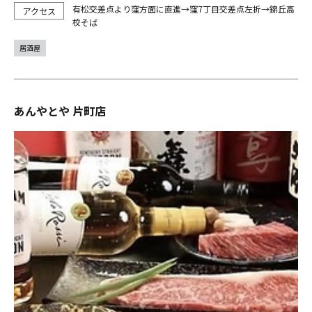
有松交差点より窪方面に直進→窪7丁目交差点左折→錦丘高
校そば
居酒屋
あんやとや 片町店