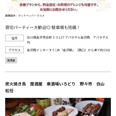
画像提供：ホットペッパー グルメ
貸切パーティー大歓迎◎ 駐車場も完備！
石川県金沢市古府３-3-127 アパホテル金沢西 アパホテル
内
金沢西インターすぐ/JR「金沢駅」（西口）から車で約15分
居酒屋
炭火焼き鳥 居酒屋 串酒場いろどり 野々市 白山
松任