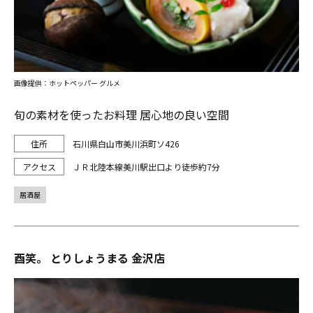
画像提供：ホットペッパー グルメ
旬の素材を使ったお料理 居心地の良い空間
石川県白山市美川浜町ソ426
ＪＲ北陸本線美川駅出口より徒歩約7分
居酒屋
酉笑。 とりしょうまる 金沢店