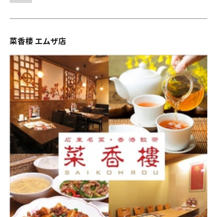
菜香楼 エムザ店