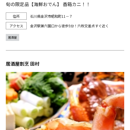
旬の限定品【海鮮おでん】 香箱カニ！！
石川県金沢市昭和町11－７
金沢駅兼六園口から徒歩5分！六枚交差点すぐ近く
居酒屋
居酒屋割烹 田村