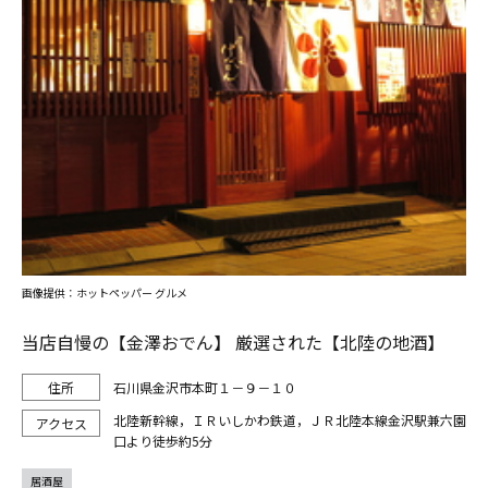
画像提供：ホットペッパー グルメ
当店自慢の【金澤おでん】 厳選された【北陸の地酒】
石川県金沢市本町１－９－１０
北陸新幹線，ＩＲいしかわ鉄道，ＪＲ北陸本線金沢駅兼六園
口より徒歩約5分
居酒屋