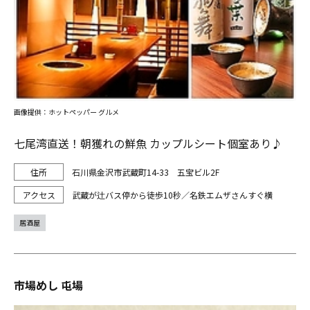
画像提供：ホットペッパー グルメ
七尾湾直送！朝獲れの鮮魚 カップルシート個室あり♪
石川県金沢市武蔵町14-33 五宝ビル2F
武蔵が辻バス停から徒歩10秒／名鉄エムザさんすぐ横
居酒屋
市場めし 屯場