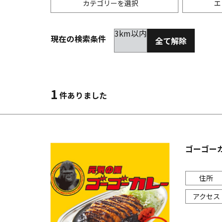
カテゴリーを選択
エ
3km以内
現在の検索条件
全て解除
居酒屋
金沢(片町･香林坊･にし茶屋周辺)
未選択
ダイ
300
洋食
金沢(金沢駅･近江町･ひがし茶屋)
2km以内
イタ
3km
1
件ありました
韓国料理
金沢市他・野々市・白山・内灘
アジ
バー・カクテル
輪島・七尾・加賀・石川県その他
ラー
ゴーゴー
その他グルメ