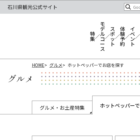
モ
デ
ス
体
イ
特
ル
ポ
験
ベ
集
コ
ッ
予
ン
ー
ト
約
ト
ス
HOME
グルメ
ホットペッパーでお店を探す
グルメ
ホットペッパーで
グルメ・お土産特集