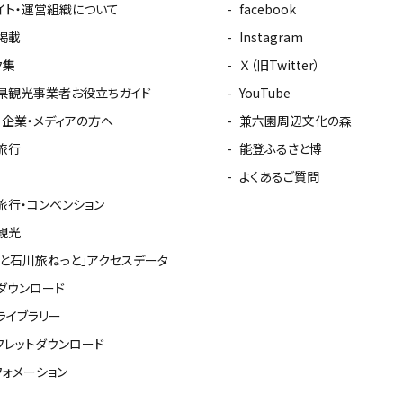
イト・運営組織について
facebook
掲載
Instagram
ク集
Ｘ（旧Twitter）
県観光事業者お役立ちガイド
YouTube
・企業・メディアの方へ
兼六園周辺文化の森
旅行
能登ふるさと博
よくあるご質問
旅行・コンベンション
観光
っと石川旅ねっと」アクセスデータ
ダウンロード
ライブラリー
フレットダウンロード
フォメーション