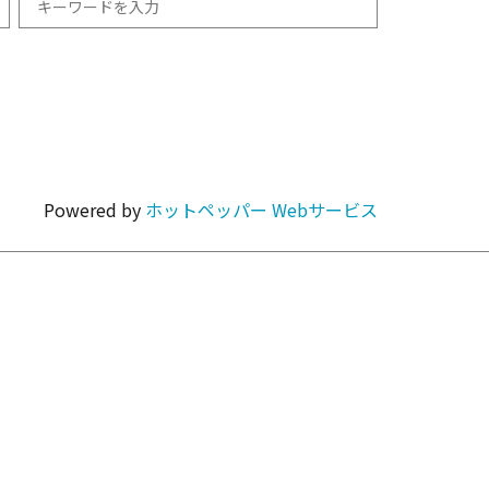
和食
1km以内
焼肉・ホルモン
Powered by
ホットペッパー Webサービス
カラオケ・パーティ
カフェ・スイーツ