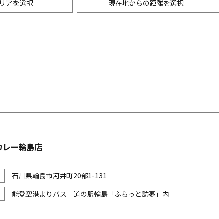
リアを選択
現在地からの距離を選択
ニングバー・バル
m以内
創作料理
500m以内
リアン・フレンチ
以内
中華
ア・エスニック料理
各国料理
メン
お好み焼き・もんじゃ
カレー輪島店
石川県輪島市河井町20部1-131
能登空港よりバス 道の駅輪島「ふらっと訪夢」内