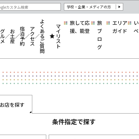
学校・企業・メディアの方
よ
旅して応
旅
エリア
い
く
マ
宿
ア
援、能登
ブ
ガイド
ペ
グ
お
あ
イ
泊
ク
ル
土
る
リ
予
セ
ロ
メ
産
ご
ス
約
ス
質
ト
グ
問
お店を探す
条件指定で探す