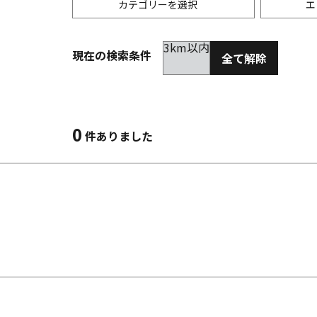
カテゴリーを選択
エ
3km以内
現在の検索条件
全て解除
居酒屋
金沢(片町･香林坊･にし茶屋周辺)
未選択
ダイ
300
洋食
金沢(金沢駅･近江町･ひがし茶屋)
2km以内
イタ
3km
0
件ありました
韓国料理
金沢市他・野々市・白山・内灘
アジ
バー・カクテル
輪島・七尾・加賀・石川県その他
ラー
その他グルメ