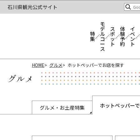
モ
デ
ス
体
イ
特
ル
ポ
験
ベ
集
コ
ッ
予
ン
ー
ト
約
ト
ス
HOME
グルメ
ホットペッパーでお店を探す
グルメ
ホットペッパーで
グルメ・お土産特集