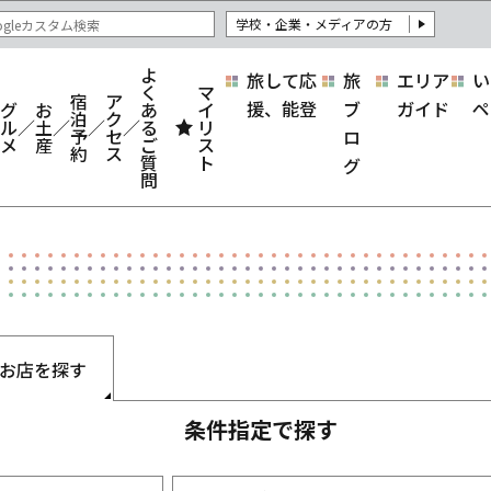
学校・企業・メディアの方
よ
旅して応
旅
エリア
い
く
マ
宿
ア
援、能登
ブ
ガイド
ペ
グ
お
あ
イ
泊
ク
ル
土
る
リ
予
セ
ロ
メ
産
ご
ス
約
ス
質
ト
グ
問
お店を探す
条件指定で探す