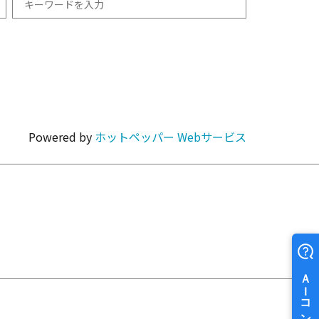
和食
1km以内
焼肉・ホルモン
Powered by
ホットペッパー Webサービス
カラオケ・パーティ
カフェ・スイーツ