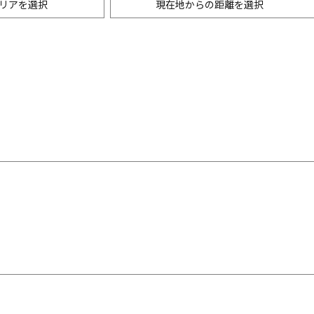
リアを選択
現在地からの距離を選択
ニングバー・バル
m以内
創作料理
500m以内
リアン・フレンチ
以内
中華
ア・エスニック料理
各国料理
メン
お好み焼き・もんじゃ