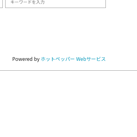
和食
1km以内
焼肉・ホルモン
Powered by
ホットペッパー Webサービス
カラオケ・パーティ
カフェ・スイーツ