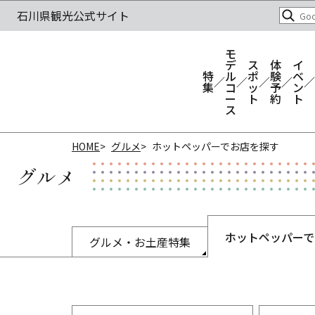
モ
デ
ス
体
イ
特
ル
ポ
験
ベ
集
コ
ッ
予
ン
ー
ト
約
ト
ス
HOME
グルメ
ホットペッパーでお店を探す
グルメ
ホットペッパーで
グルメ・お土産特集