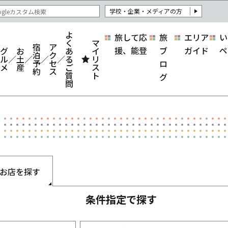
学校・企業・メディアの方
よ
旅して応
旅
エリア
い
く
マ
宿
ア
援、能登
ブ
ガイド
ペ
グ
お
あ
イ
泊
ク
ル
土
る
リ
予
セ
ロ
メ
産
ご
ス
約
ス
質
ト
グ
問
お店を探す
条件指定で探す