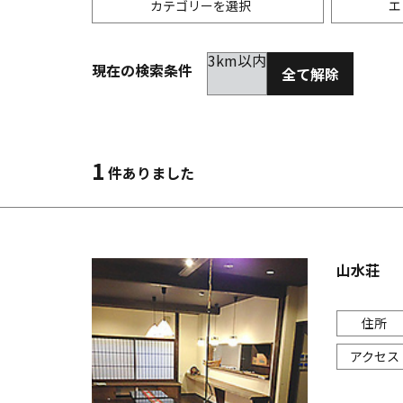
カテゴリーを選択
エ
3km以内
現在の検索条件
全て解除
居酒屋
金沢(片町･香林坊･にし茶屋周辺)
未選択
ダイ
300
洋食
金沢(金沢駅･近江町･ひがし茶屋)
2km以内
イタ
3km
1
件ありました
韓国料理
金沢市他・野々市・白山・内灘
アジ
バー・カクテル
輪島・七尾・加賀・石川県その他
ラー
山水荘
その他グルメ