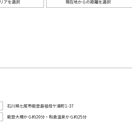
リアを選択
現在地からの距離を選択
ニングバー・バル
m以内
創作料理
500m以内
リアン・フレンチ
以内
中華
ア・エスニック料理
各国料理
メン
お好み焼き・もんじゃ
石川県七尾市能登島祖母ケ浦町1-37
能登大橋から約20分・和倉温泉から約25分