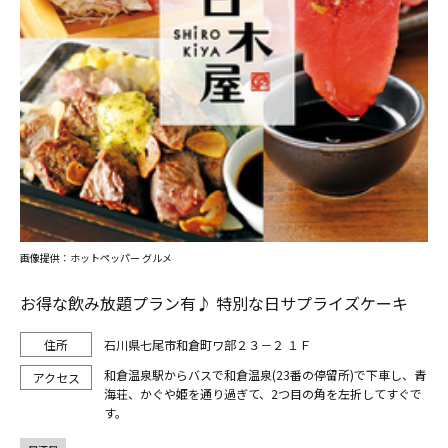
画像提供：ホットペッパー グルメ
お得な飲み放題プラン有♪ 特別な日サプライズケーキ
石川県七尾市和倉町ワ部２３－２ １Ｆ
和倉温泉駅からバスで和倉温泉(23番の停留所)で下車し、青
海荘、かぐや姫を通り過ぎて、2つ目の角を左折してすぐで
す。