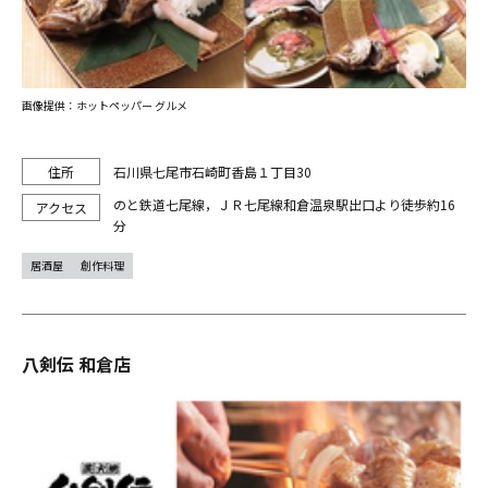
画像提供：ホットペッパー グルメ
石川県七尾市石崎町香島１丁目30
のと鉄道七尾線，ＪＲ七尾線和倉温泉駅出口より徒歩約16
分
居酒屋
創作料理
八剣伝 和倉店