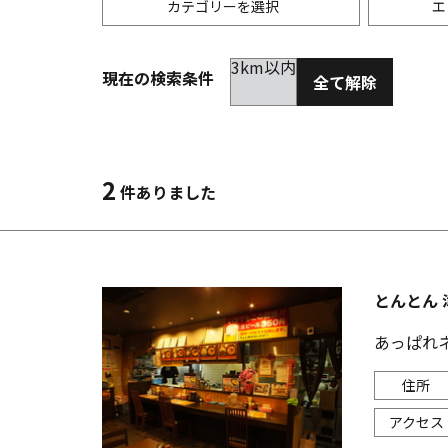
カテゴリーを選択
エ
3km以内
現在の検索条件
全て解除
居酒屋
金沢(片町･香林坊･にし茶屋周辺)
未選択
ダイ
300
洋食
金沢(金沢駅･近江町･ひがし茶屋)
2km以内
イタ
3km
2
件ありました
韓国料理
金沢市他・野々市・白山・内灘
アジ
バー・カクテル
輪島・七尾・加賀・石川県その他
ラー
とんとん 
その他グルメ
あっぱれ