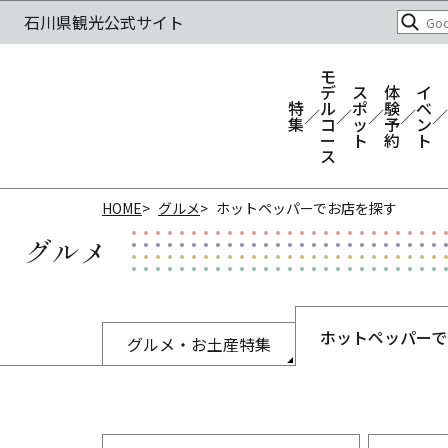
モ
デ
ス
体
イ
特
ル
ポ
験
ベ
集
コ
ッ
予
ン
ー
ト
約
ト
ス
HOME
グルメ
ホットペッパーでお店を探す
グルメ
ホットペッパーで
グルメ・お土産特集