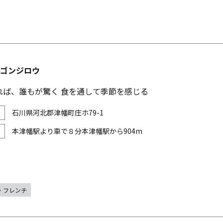
O ゴンジロウ
れば、誰もが驚く 食を通して季節を感じる
石川県河北郡津幡町庄ホ79-1
本津幡駅より車で８分本津幡駅から904m
・フレンチ