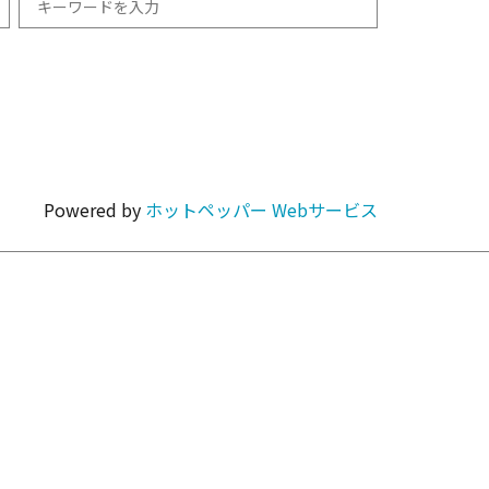
和食
1km以内
焼肉・ホルモン
Powered by
ホットペッパー Webサービス
カラオケ・パーティ
カフェ・スイーツ