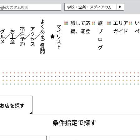
学校・企業・メディアの方
よ
旅して応
旅
エリア
い
く
マ
宿
ア
援、能登
ブ
ガイド
ペ
グ
お
あ
イ
泊
ク
ル
土
る
リ
予
セ
ロ
メ
産
ご
ス
約
ス
質
ト
グ
問
お店を探す
条件指定で探す