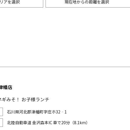
リアを選択
現在地からの距離を選択
ニングバー・バル
m以内
創作料理
500m以内
リアン・フレンチ
以内
中華
ア・エスニック料理
各国料理
メン
お好み焼き・もんじゃ
津幡店
ネギみそ！ お子様ランチ
石川県河北郡津幡町字庄ホ32‐1
北陸自動車道 金沢森本IC 車で20分（8.1km）