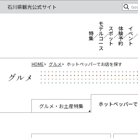
モ
デ
ス
体
イ
特
ル
ポ
験
ベ
集
コ
ッ
予
ン
ー
ト
約
ト
ス
HOME
グルメ
ホットペッパーでお店を探す
グルメ
ホットペッパーで
グルメ・お土産特集