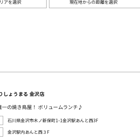
リアを選択
現在地からの距離を選択
ニングバー・バル
m以内
創作料理
500m以内
リアン・フレンチ
以内
中華
ア・エスニック料理
各国料理
メン
お好み焼き・もんじゃ
りしょうまる 金沢店
唯一の焼き鳥屋！ ボリュームランチ♪
石川県金沢市木ノ新保町1-1金沢駅あんと西3F
金沢駅内あんと西３F