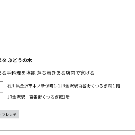
スタ ぶどうの木
ある手料理を堪能 落ち着きある店内で寛げる
石川県金沢市木ノ新保町1-1JR金沢駅百番街くつろぎ館１階
JR金沢駅 百番街くつろぎ館1階
・フレンチ