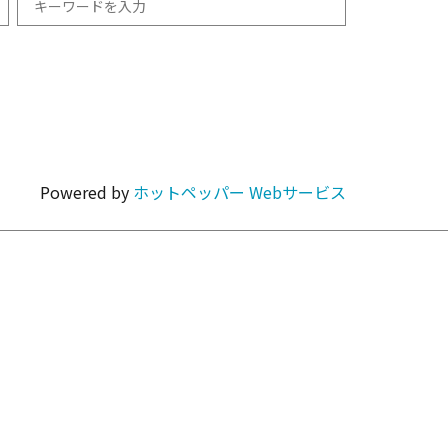
和食
1km以内
焼肉・ホルモン
Powered by
ホットペッパー Webサービス
カラオケ・パーティ
カフェ・スイーツ