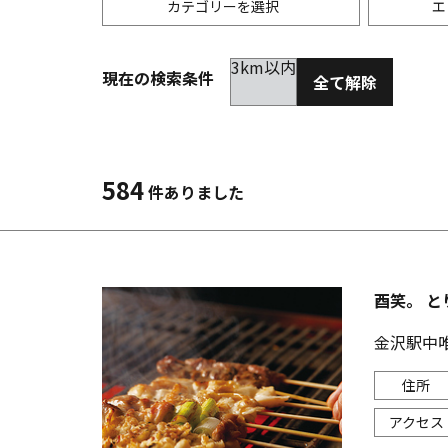
カテゴリーを選択
エ
3km以内
現在の検索条件
全て解除
居酒屋
金沢(片町･香林坊･にし茶屋周辺)
未選択
ダイ
300
洋食
金沢(金沢駅･近江町･ひがし茶屋)
2km以内
イタ
3km
584
件ありました
韓国料理
金沢市他・野々市・白山・内灘
アジ
バー・カクテル
輪島・七尾・加賀・石川県その他
ラー
酉笑。 と
その他グルメ
金沢駅中