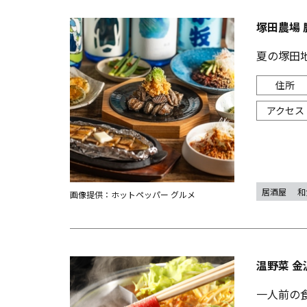
塚田農場 
夏の塚田
居酒屋
和
画像提供：ホットペッパー グルメ
温野菜 金
一人前の