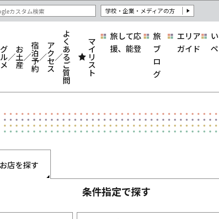
学校・企業・メディアの方
よ
旅して応
旅
エリア
い
く
マ
宿
ア
援、能登
ブ
ガイド
ペ
グ
お
あ
イ
泊
ク
ル
土
る
リ
予
セ
ロ
メ
産
ご
ス
約
ス
質
ト
グ
問
お店を探す
条件指定で探す