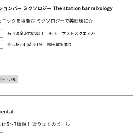
ョンバー ミクソロジー The station bar mixology
ェニックを堪能◎ ミクソロジーで美健康に☆
石川県金沢市広岡１ 9-16 マストスクエア2F
金沢駅西口徒歩1分。塚田農場隣り
バー・バル
iental
は5～7種類！ 造り立てのビール