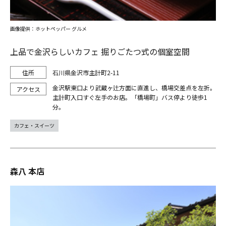
画像提供：ホットペッパー グルメ
上品で金沢らしいカフェ 掘りごたつ式の個室空間
石川県金沢市主計町2-11
金沢駅東口より武蔵ヶ辻方面に直進し、橋場交差点を左折。
主計町入口すぐ左手のお店。「橋場町」バス停より徒歩1
分。
カフェ・スイーツ
森八 本店