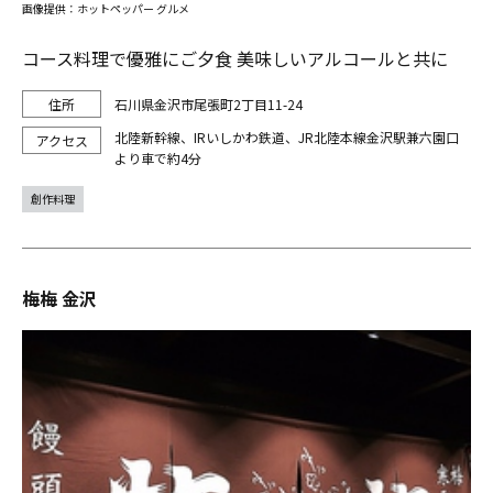
画像提供：ホットペッパー グルメ
コース料理で優雅にご夕食 美味しいアルコールと共に
石川県金沢市尾張町2丁目11-24
北陸新幹線、IRいしかわ鉄道、JR北陸本線金沢駅兼六園口
より車で約4分
創作料理
梅梅 金沢