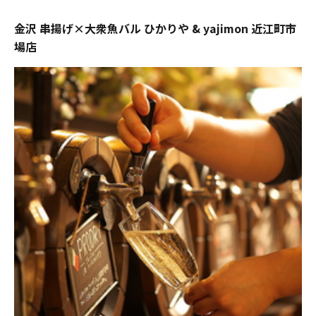
金沢 串揚げ×大衆魚バル ひかりや & yajimon 近江町市
場店