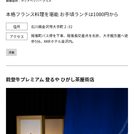
画像提供：ホットペッパー グルメ
本格フランス料理を堪能 お手頃ランチは1080円から
石川県金沢市大手町２-32
尾張町バス停を下車、尾張長交差点を右折、大手掘方面へ徒
歩5分。KKRホテル金沢内。
洋食
能登牛プレミアム 登るや ひがし茶屋街店