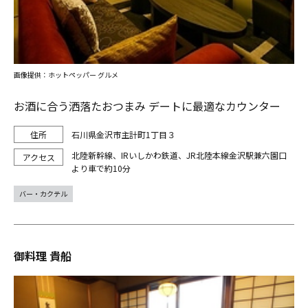
画像提供：ホットペッパー グルメ
お酒に合う洒落たおつまみ デートに最適なカウンター
石川県金沢市主計町1丁目３
北陸新幹線、IRいしかわ鉄道、JR北陸本線金沢駅兼六園口
より車で約10分
バー・カクテル
御料理 貴船