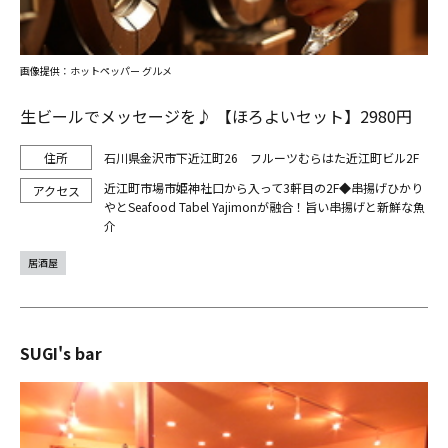
画像提供：ホットペッパー グルメ
生ビールでメッセージを♪ 【ほろよいセット】2980円
石川県金沢市下近江町26 フルーツむらはた近江町ビル2F
近江町市場市姫神社口から入って3軒目の2F◆串揚げひかり
やとSeafood Tabel Yajimonが融合！旨い串揚げと新鮮な魚
介
居酒屋
SUGI's bar