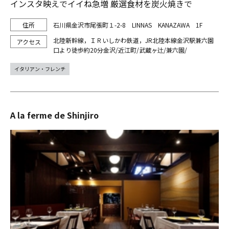
インスタ映えでイイね急増 厳選食材を炭火焼きで
石川県金沢市尾張町１-2-8 LINNAS KANAZAWA 1F
北陸新幹線，ＩＲいしかわ鉄道，JR北陸本線金沢駅兼六園
口より徒歩約20分金沢/近江町/武蔵ヶ辻/兼六園/
イタリアン・フレンチ
A la ferme de Shinjiro