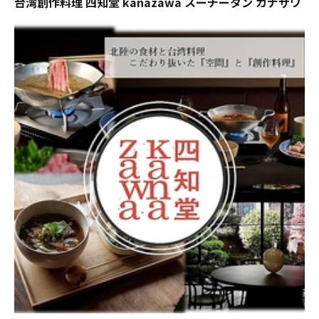
台湾創作料理 四知堂 kanazawa スーチータン カナザワ