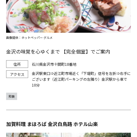
画像提供：ホットペッパー グルメ
金沢の味覚を心ゆくまで 【完全個室】でご案内
石川県金沢市十間町18番地
金沢駅東口⇒近江町市場近く「下堤町」信号を左折⇒右手に
ございます（近江町パーキングの左隣り）金沢駅から車で
10分
和食
加賀料理 まほろば 金沢白鳥路 ホテル山楽