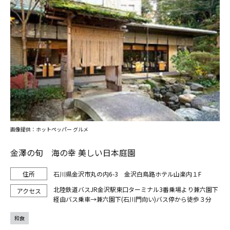
画像提供：ホットペッパー グルメ
金澤の旬 海の幸 美しい日本庭園
石川県金沢市丸の内6-3 金沢白鳥路ホテル山楽内１F
北陸鉄道バスJR金沢駅東口ターミナル3番乗場より兼六園下
経由バス乗車→兼六園下(石川門向い)バス停から徒歩３分
和食