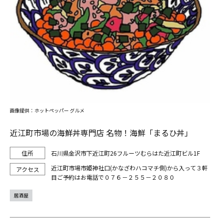
画像提供：ホットペッパー グルメ
近江町市場の海鮮丼専門店 名物！海鮮「まるひ丼」
石川県金沢市下近江町26フルーツむらはた近江町ビル1F
近江町市場市姫神社口(かなざわハコマチ側)から入って３軒
目ご予約はお電話で０７６－２５５－２０８０
居酒屋