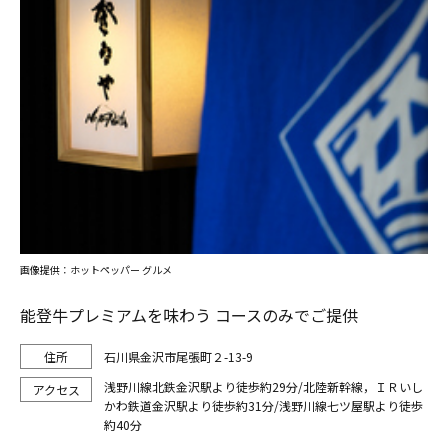
画像提供：ホットペッパー グルメ
能登牛プレミアムを味わう コースのみでご提供
石川県金沢市尾張町２-13-9
浅野川線北鉄金沢駅より徒歩約29分/北陸新幹線，ＩＲいし
かわ鉄道金沢駅より徒歩約31分/浅野川線七ツ屋駅より徒歩
約40分