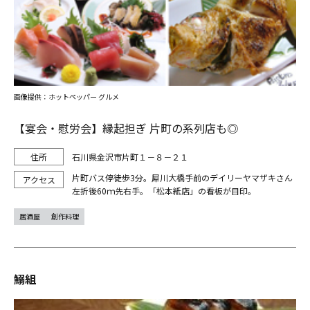
画像提供：ホットペッパー グルメ
【宴会・慰労会】縁起担ぎ 片町の系列店も◎
石川県金沢市片町１－８－２１
片町バス停徒歩3分。犀川大橋手前のデイリーヤマザキさん
左折後60ｍ先右手。「松本紙店」の看板が目印。
居酒屋
創作料理
鰯組