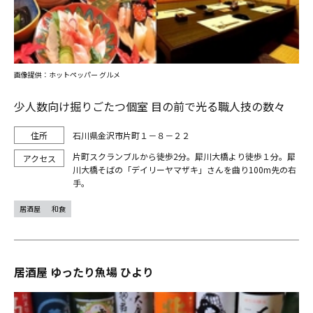
画像提供：ホットペッパー グルメ
少人数向け掘りごたつ個室 目の前で光る職人技の数々
石川県金沢市片町１－８－２２
片町スクランブルから徒歩2分。犀川大橋より徒歩１分。犀
川大橋そばの「デイリーヤマザキ」さんを曲り100m先の右
手。
居酒屋
和食
居酒屋 ゆったり魚場 ひより