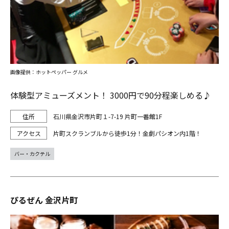
画像提供：ホットペッパー グルメ
体験型アミューズメント！ 3000円で90分程楽しめる♪
石川県金沢市片町１-7-19 片町一番館1F
片町スクランブルから徒歩1分！金劇パシオン内1階！
バー・カクテル
ぴるぜん 金沢片町