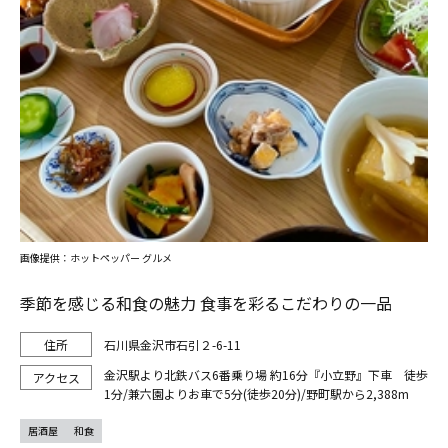
画像提供：ホットペッパー グルメ
季節を感じる和食の魅力 食事を彩るこだわりの一品
石川県金沢市石引２-6-11
金沢駅より北鉄バス6番乗り場 約16分『小立野』下車 徒歩
1分/兼六園よりお車で5分(徒歩20分)/野町駅から2,388m
居酒屋
和食