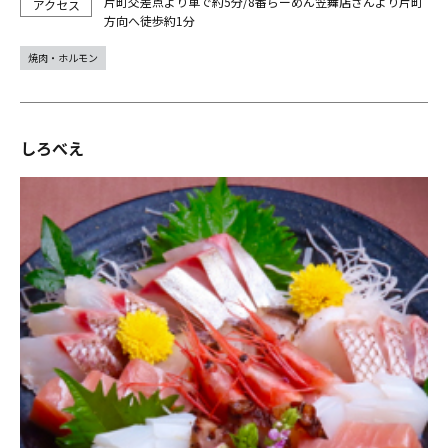
片町交差点より車で約5分/8番らーめん笠舞店さんより片町
方向へ徒歩約1分
焼肉・ホルモン
しろべえ