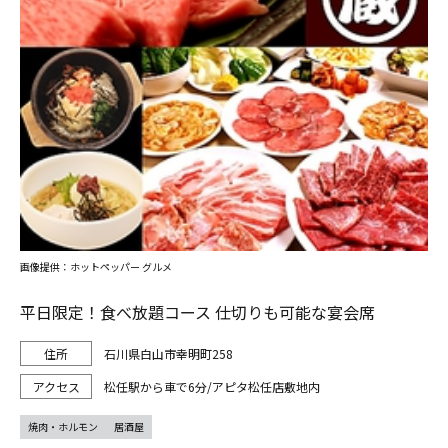
画像提供：ホットペッパー グルメ
平日限定！食べ放題コース 仕切りも可能な宴会席
石川県白山市幸明町258
松任駅から車で6分/アピタ松任店敷地内
焼肉・ホルモン
居酒屋