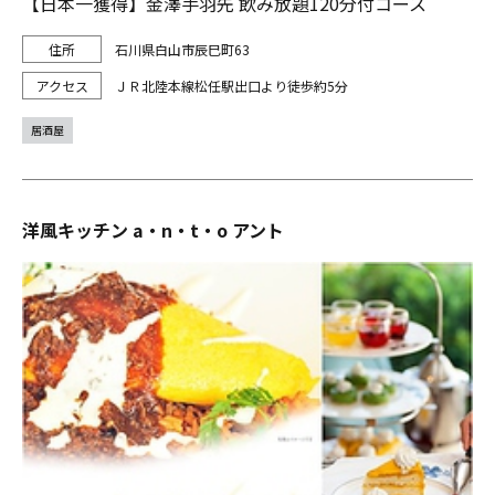
【日本一獲得】金澤手羽先 飲み放題120分付コース
石川県白山市辰巳町63
ＪＲ北陸本線松任駅出口より徒歩約5分
居酒屋
洋風キッチン a・n・t・o アント