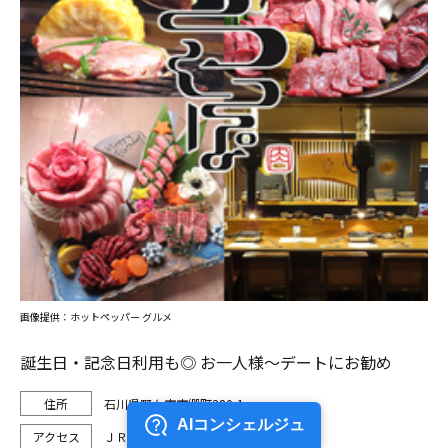
画像提供：ホットペッパー グルメ
誕生日・記念日利用も◎ お一人様～デートにお勧め
石川県野々市市郷町280-1
ＪＲ北陸本線 野々市駅 徒歩26分