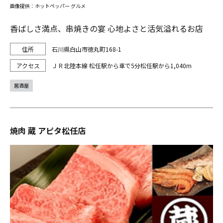
画像提供：ホットペッパー グルメ
香ばしさ満点、串焼きの宴 心地よさと活気溢れるお店
石川県白山市徳丸町168-1
ＪＲ北陸本線 松任駅から車で5分松任駅から1,040m
居酒屋
焼肉 蔵 アピタ松任店