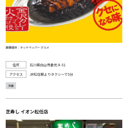
画像提供：ホットペッパー グルメ
石川県白山市倉光９-51
JR松任駅よりタクシーで5分
洋食
芝寿し イオン松任店