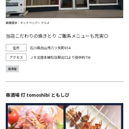
画像提供：ホットペッパー グルメ
当店こだわりの焼きとり ご飯系メニューも充実◎
石川県白山市八ツ矢町654
ＪＲ北陸本線松任駅出口より徒歩約7分
居酒屋
串酒場 灯 tomoshibi ともしび