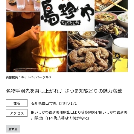
画像提供：ホットペッパー グルメ
名物手羽先を召し上がれ♪ さつま知覧どりの魅力満載
石川県白山市美川北町ソ171
IRいしかわ鉄道美川駅出口より徒歩約0分/IRいしかわ鉄道美
川駅出口(日本海広場)より徒歩約6分
居酒屋