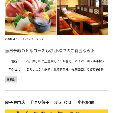
画像提供：ホットペッパー グルメ
当日予約ＯＫなコースも◎ 小松でのご宴会なら♪
石川県小松市土居原町７１６番地 ハイパーホテル小松２Ｆ
ＩＲいしかわ鉄道，北陸新幹線小松駅西口より徒歩約3分
居酒屋
餃子専門店 手作り餃子 ぽう（包） 小松駅前