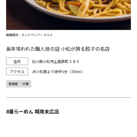
画像提供：ホットペッパー グルメ
長年培われた職人技の証 小松が誇る餃子の名店
石川県小松市土居原町３９５
JR小松駅より徒歩5分（350m）
居酒屋
中華
8番らーめん 城南末広店