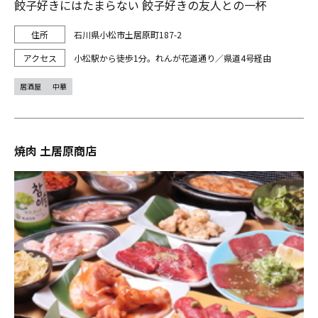
餃子好きにはたまらない 餃子好きの友人との一杯
石川県小松市土居原町187-2
小松駅から徒歩1分。れんが花道通り／県道4号経由
居酒屋
中華
焼肉 土居原商店