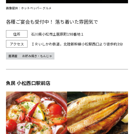
画像提供：ホットペッパー グルメ
各種ご宴会も受付中！ 落ち着いた雰囲気で
石川県小松市土居原町198番地１
ＩＲいしかわ鉄道，北陸新幹線小松駅西口より徒歩約3分
居酒屋
お好み焼き・もんじゃ
魚民 小松西口駅前店