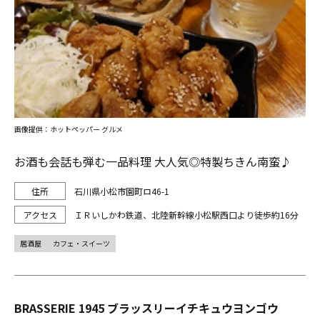
画像提供：ホットペッパー グルメ
お酒も会話も弾む一品料理 大人気◎特製ちきん南蛮♪
石川県小松市園町ロ46-1
ＩＲいしかわ鉄道、北陸新幹線小松駅西口より徒歩約16分
居酒屋
カフェ・スイーツ
BRASSERIE 1945 ブラッスリーイチキュウヨンゴウ