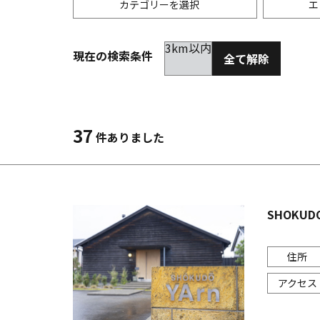
カテゴリーを選択
エ
3km以内
現在の検索条件
全て解除
居酒屋
金沢(片町･香林坊･にし茶屋周辺)
未選択
ダイ
300
洋食
金沢(金沢駅･近江町･ひがし茶屋)
2km以内
イタ
3km
37
件ありました
韓国料理
金沢市他・野々市・白山・内灘
アジ
バー・カクテル
輪島・七尾・加賀・石川県その他
ラー
SHOKUDO
その他グルメ