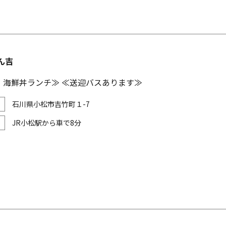
ん吉
！海鮮丼ランチ≫ ≪送迎バスあります≫
石川県小松市吉竹町１-7
JR小松駅から車で8分