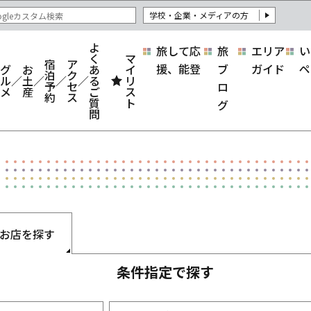
学校・企業・メディアの方
よ
旅して応
旅
エリア
い
く
マ
宿
ア
援、能登
ブ
ガイド
ペ
グ
お
あ
イ
泊
ク
ル
土
る
リ
予
セ
ロ
メ
産
ご
ス
約
ス
質
ト
グ
問
お店を探す
条件指定で探す