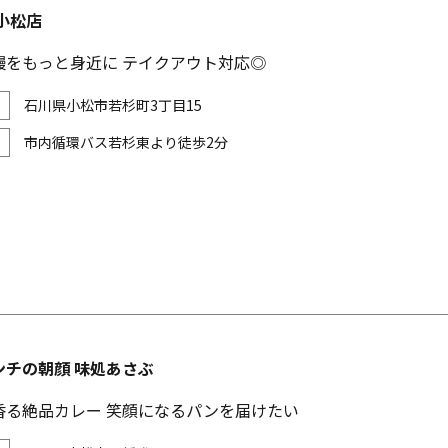
小松店
鰻をもっと身近に テイクアウト対応◎
石川県小松市若杉町3丁目15
市内循環バス若杉東より徒歩2分
ンチの朝顔 味処あさぶ
香る絶品カレー 笑顔になるパンを届けたい