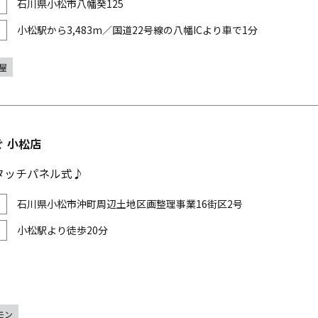
石川県小松市八幡癸125
小松駅から3,483m／国道22号線の八幡ICより車で1分
屋
 小松店
タッチパネル式♪
石川県小松市沖町周辺土地区画整理事業16街区2号
小松駅より徒歩20分
モン