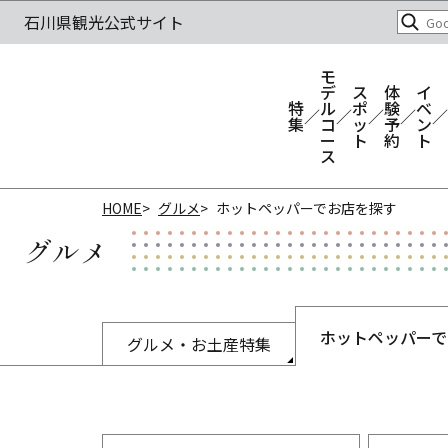
モ
デ
ス
体
イ
特
ル
ポ
験
ベ
集
コ
ッ
予
ン
ー
ト
約
ト
ス
HOME
グルメ
ホットペッパーでお店を探す
グルメ
ホットペッパーで
グルメ・お土産特集