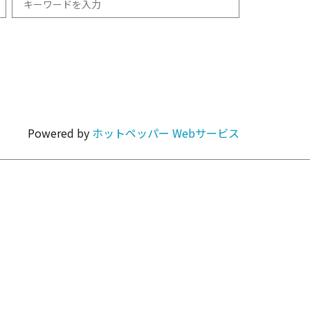
和食
1km以内
焼肉・ホルモン
Powered by
ホットペッパー Webサービス
カラオケ・パーティ
カフェ・スイーツ