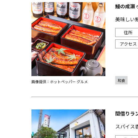
鰻の成瀬 
美味しい
和食
画像提供：ホットペッパー グルメ
間借りラ
スパイス