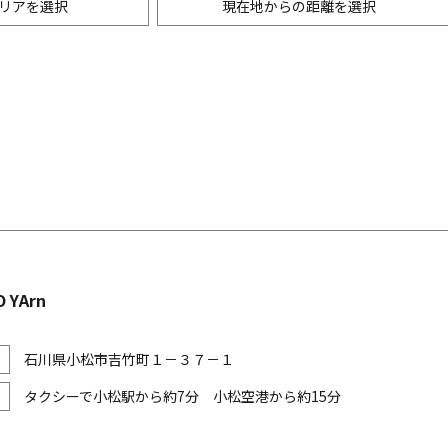
リアを選択
現在地からの距離を選択
ニングバー・バル
m以内
創作料理
500m以内
リアン・フレンチ
以内
中華
ア・エスニック料理
各国料理
メン
お好み焼き・もんじゃ
 YArn
石川県小松市吉竹町１－３７－１
タクシーで小松駅から約7分 小松空港から約15分