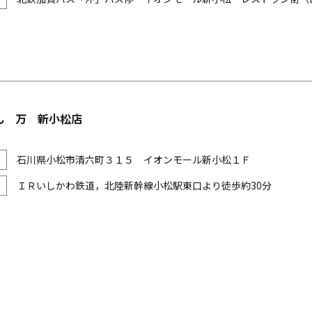
ん 万 新小松店
石川県小松市清六町３１５ イオンモール新小松１Ｆ
ＩＲいしかわ鉄道，北陸新幹線小松駅東口より徒歩約30分