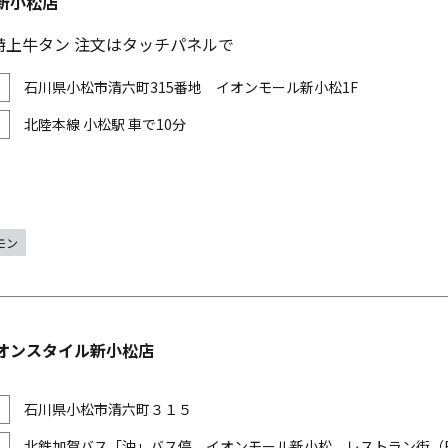
新小松店
特上牛タン 注文はタッチパネルで
石川県小松市清六町315番地 イオンモール新小松1F
北陸本線 小松駅 車で10分
モン
イオンスタイル新小松店
石川県小松市清六町３１５
北鉄加賀バス「沖」バス停 イオンモール新小松 レストラン街（B