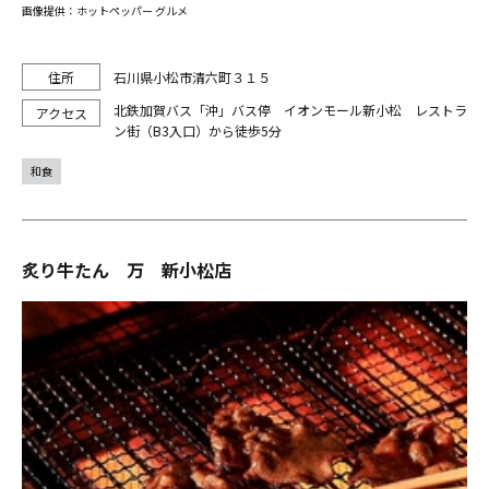
画像提供：ホットペッパー グルメ
石川県小松市清六町３１５
北鉄加賀バス「沖」バス停 イオンモール新小松 レストラ
ン街（B3入口）から徒歩5分
和食
炙り牛たん 万 新小松店