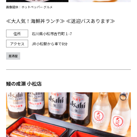
画像提供：ホットペッパー グルメ
≪大人気！海鮮丼ランチ≫ ≪送迎バスあります≫
石川県小松市吉竹町１-7
JR小松駅から車で8分
居酒屋
鰻の成瀬 小松店