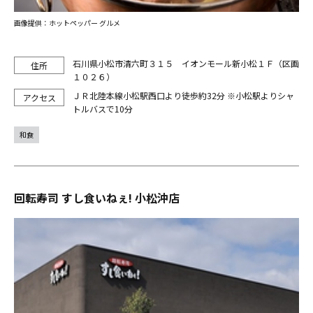
画像提供：ホットペッパー グルメ
石川県小松市清六町３１５ イオンモール新小松１Ｆ（区画
１０２６）
ＪＲ北陸本線小松駅西口より徒歩約32分 ※小松駅よりシャ
トルバスで10分
和食
回転寿司 すし食いねぇ! 小松沖店