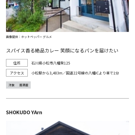
画像提供：ホットペッパー グルメ
スパイス香る絶品カレー 笑顔になるパンを届けたい
石川県小松市八幡癸125
小松駅から3,483m／国道22号線の八幡ICより車で1分
洋食
居酒屋
SHOKUDO YArn