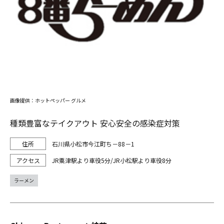
画像提供：ホットペッパー グルメ
種類豊富なテイクアウト 安心安全の感染症対策
石川県小松市今江町ち－88－1
JR粟津駅より車役5分/JR小松駅より車役8分
ラーメン