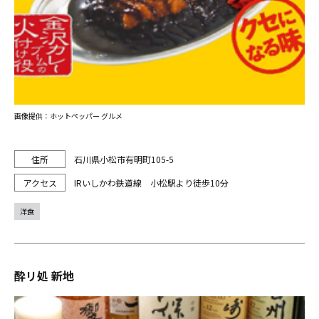
画像提供：ホットペッパー グルメ
石川県小松市有明町105-5
IRいしかわ鉄道線 小松駅より徒歩10分
洋食
酔リ処 新地