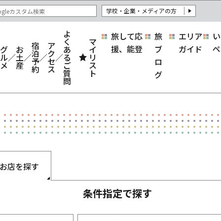
学校・企業・メディアの方
よ
旅して応
旅
エリア
い
く
マ
宿
ア
援、能登
ブ
ガイド
ペ
グ
お
あ
イ
泊
ク
ル
土
る
リ
予
セ
ロ
メ
産
ご
ス
約
ス
質
ト
グ
問
お店を探す
条件指定で探す