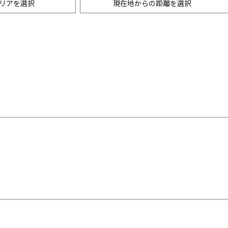
リアを選択
現在地からの距離を選択
ニングバー・バル
m以内
創作料理
500m以内
リアン・フレンチ
以内
中華
ア・エスニック料理
各国料理
メン
お好み焼き・もんじゃ