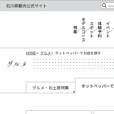
モ
デ
ス
体
イ
特
ル
ポ
験
ベ
集
コ
ッ
予
ン
ー
ト
約
ト
ス
HOME
グルメ
ホットペッパーでお店を探す
グルメ
ホットペッパーで
グルメ・お土産特集