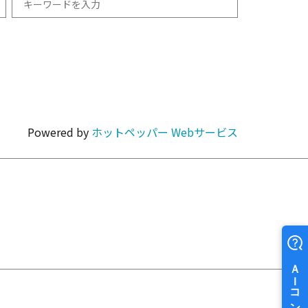
和食
1km以内
焼肉・ホルモン
Powered by
ホットペッパー Webサービス
カラオケ・パーティ
カフェ・スイーツ