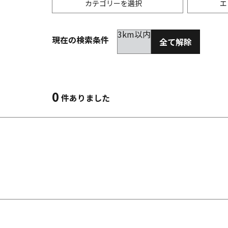
カテゴリーを選択
エ
3km以内
現在の検索条件
全て解除
居酒屋
金沢(片町･香林坊･にし茶屋周辺)
未選択
ダイ
300
洋食
金沢(金沢駅･近江町･ひがし茶屋)
2km以内
イタ
3km
0
件ありました
韓国料理
金沢市他・野々市・白山・内灘
アジ
バー・カクテル
輪島・七尾・加賀・石川県その他
ラー
その他グルメ