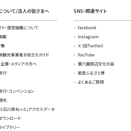
について/法人の皆さまへ
SNS・関連サイト
イト・運営組織について
facebook
掲載
Instagram
ク集
Ｘ（旧Twitter）
県観光事業者お役立ちガイド
YouTube
・企業・メディアの方へ
兼六園周辺文化の森
旅行
能登ふるさと博
よくあるご質問
旅行・コンベンション
観光
っと石川旅ねっと」アクセスデータ
ダウンロード
ライブラリー