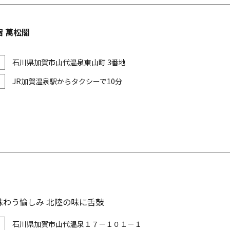
 萬松閣
石川県加賀市山代温泉東山町 3番地
JR加賀温泉駅からタクシーで10分
味わう愉しみ 北陸の味に舌鼓
石川県加賀市山代温泉１７－１０１－１