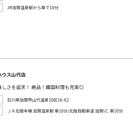
JR加賀温泉駅から車で10分
ハウス山代店
味しさを追求！ 絶品！韓国料理も充実◎
石川県加賀市山代温泉10区16-62
ＪＲ北陸本線 加賀温泉駅 車10分/北陸自動車道 加賀I.C. 車10分