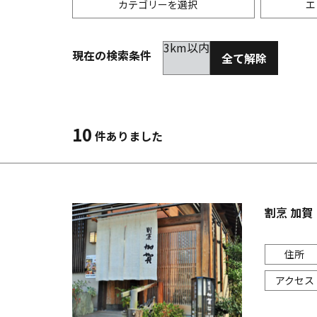
カテゴリーを選択
エ
3km以内
現在の検索条件
全て解除
居酒屋
金沢(片町･香林坊･にし茶屋周辺)
未選択
ダイ
300
洋食
金沢(金沢駅･近江町･ひがし茶屋)
2km以内
イタ
3km
10
件ありました
韓国料理
金沢市他・野々市・白山・内灘
アジ
バー・カクテル
輪島・七尾・加賀・石川県その他
ラー
割烹 加賀
その他グルメ