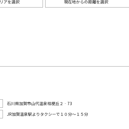
リアを選択
現在地からの距離を選択
ニングバー・バル
m以内
創作料理
500m以内
リアン・フレンチ
以内
中華
ア・エスニック料理
各国料理
メン
お好み焼き・もんじゃ
石川県加賀市山代温泉桔梗丘２‐73
JR加賀温泉駅よりタクシーで１０分～１５分