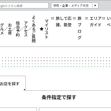
学校・企業・メディアの方
よ
旅して応
旅
エリア
い
く
マ
宿
ア
援、能登
ブ
ガイド
ペ
グ
お
あ
イ
泊
ク
ル
土
る
リ
予
セ
ロ
メ
産
ご
ス
約
ス
質
ト
グ
問
お店を探す
条件指定で探す