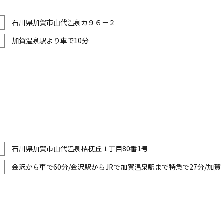
石川県加賀市山代温泉カ９６－２
加賀温泉駅より車で10分
石川県加賀市山代温泉桔梗丘１丁目80番1号
金沢から車で60分/金沢駅からJRで加賀温泉駅まで特急で27分/