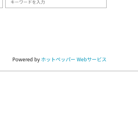
和食
1km以内
焼肉・ホルモン
Powered by
ホットペッパー Webサービス
カラオケ・パーティ
カフェ・スイーツ