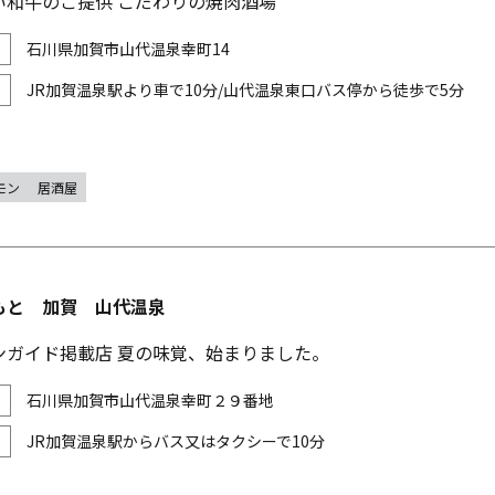
い和牛のご提供 こだわりの焼肉酒場
石川県加賀市山代温泉幸町14
JR加賀温泉駅より車で10分/山代温泉東口バス停から徒歩で5分
モン
居酒屋
もと 加賀 山代温泉
ンガイド掲載店 夏の味覚、始まりました。
石川県加賀市山代温泉幸町２９番地
JR加賀温泉駅からバス又はタクシーで10分