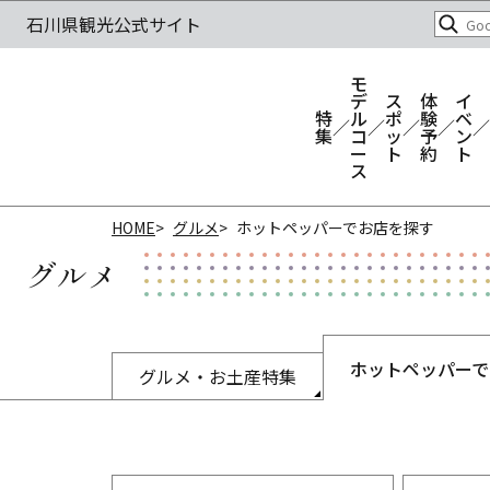
モ
デ
ス
体
イ
特
ル
ポ
験
ベ
集
コ
ッ
予
ン
ー
ト
約
ト
ス
HOME
グルメ
ホットペッパーでお店を探す
グルメ
ホットペッパーで
グルメ・お土産特集