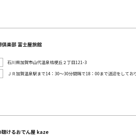
想倶楽部 富士屋旅館
石川県加賀市山代温泉桔梗丘２丁目121-3
ＪＲ加賀温泉駅まで14：30～30分間隔で18：00まで送迎をして
聴けるおでん屋 kaze