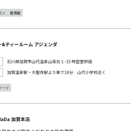
モン
居酒屋
ー&ティールーム アジェンダ
石川県加賀市山代温泉山背台１-15 時空堂併設
加賀温泉駅・大聖寺駅より車で10分 山代小学校近く
イーツ
aDa 加賀本店