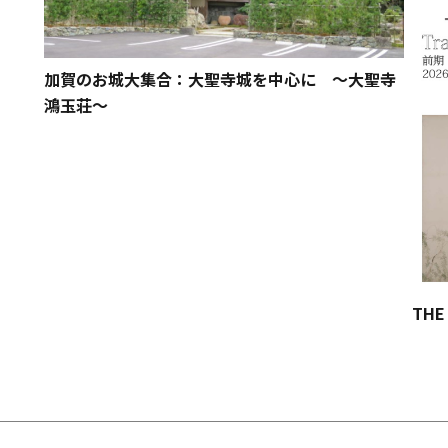
加賀のお城大集合：大聖寺城を中心に ～大聖寺
鴻玉荘～
TH