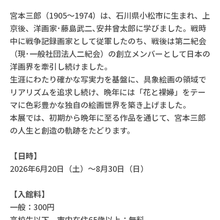
宮本三郎（1905～1974）は、石川県小松市に生まれ、上
京後、洋画家･藤島武二､安井曾太郎に学びました。戦時
中に戦争記録画家として従軍したのち、戦後は第二紀会
（現･一般社団法人二紀会）の創立メンバーとして日本の
洋画界を牽引し続けました。
生涯にわたり確かな写実力を基盤に、具象絵画の領域で
リアリズムを追求し続け、晩年には「花と裸婦」をテー
マに色彩豊かな独自の絵画世界を築き上げました。
本展では、初期から晩年に至る作品を通じて、宮本三郎
の人生と創造の軌跡をたどります。
【日時】
2026年6月20日（土）〜8月30日（日）
【入館料】
一般：300円
高校生以下、市内在住65歳以上：無料