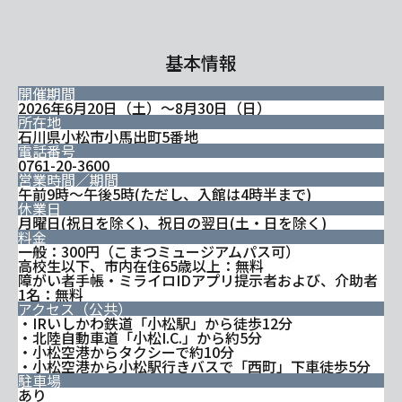
基本情報
開催期間
2026年6月20日（土）〜8月30日（日）
所在地
石川県小松市小馬出町5番地
電話番号
0761-20-3600
営業時間／期間
午前9時〜午後5時(ただし、入館は4時半まで)
休業日
月曜日(祝日を除く)、祝日の翌日(土・日を除く)
料金
一般：300円（こまつミュージアムパス可）
高校生以下、市内在住65歳以上：無料
障がい者手帳・ミライロIDアプリ提示者および、介助者
1名：無料
アクセス（公共）
・IRいしかわ鉄道「小松駅」から徒歩12分
・北陸自動車道「小松I.C.」から約5分
・小松空港からタクシーで約10分
・小松空港から小松駅行きバスで「西町」下車徒歩5分
駐車場
あり