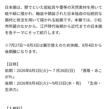
日本画は、膠でといた岩絵具や墨等の天然素材を用いて
紙や絹に描かれ、軸装や額装された日本独自の伝統的な
画材と技法を用いて描かれる絵画です。本展では、小松
市所蔵のなかから、江戸時代後期から近代までの日本画
を各テーマにそって紹介します。
※7月27日〜8月3日は展示替えのため休館、8月4日から
後期展になります。
【日時】
前期：2026年6月2日(火)～７月26日(日) 「畏敬・あこ
がれ」
後期：2026年8月4日(火)〜9月23日(水・祝) 「生命・
生命力」
【入館料】