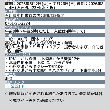
前期：2026年6月2日(火)～７月26日(日) 後期：2026年8
月4日(火)〜9月23日(水・祝)
所在地
石川県小松市丸の内公園町19番地
電話番号
0761-22-3384
営業時間／期間
午前9時〜午後5時(ただし、入館は4時半まで)
料金
一般：300円 団体：250円
高校生以下、市内在住65歳以上：無料
障がい者手帳・ミライロIDアプリ提示者および、介助者
1名：無料
アクセス（公共）
・IRいしかわ鉄道「小松駅」から徒歩12分
・北陸自動車道「小松I.C.」から約5分
・小松空港からタクシーで約10分
・小松空港から小松駅行きバスで「西町」下車徒歩5分
駐車場
あり
関連リンク
公式HP
※施設情報が変更される場合があります。最新情報は各
公式サイト等をご確認ください。