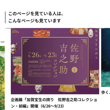
このページを見ている人は、
こんなページも見ています
歩く
企画展「加賀宝生の誇り 佐野吉之助コレクショ
ン・前編」開催（6/26～9/23）