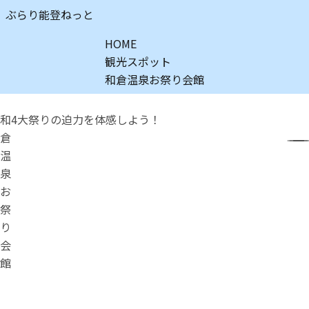
ぶらり能登ねっと
HOME
観光スポット
和倉温泉お祭り会館
和
4大祭りの迫力を体感しよう！
倉
温
泉
お
祭
り
会
館