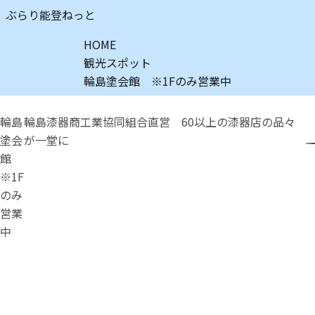
ぶらり能登ねっと
HOME
観光スポット
輪島塗会館 ※1Fのみ営業中
輪島
輪島漆器商工業協同組合直営 60以上の漆器店の品々
塗会
が一堂に
館
※1F
のみ
営業
中