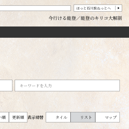
ほっと石川旅ねっとへ
今行ける能登
能登のキリコ大解剖
食のイベント
5km以内
い順
更新順
表示切替
タイル
リスト
マップ