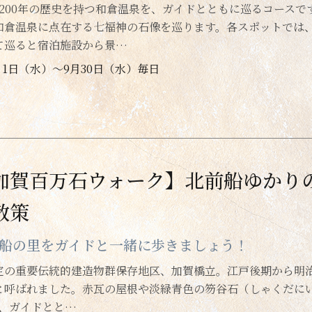
1200年の歴史を持つ和倉温泉を、ガイドとともに巡るコース
和倉温泉に点在する七福神の石像を巡ります。各スポットでは
て巡ると宿泊施設から景…
月1日（水）～9月30日（水）毎日
加賀百万石ウォーク】北前船ゆかり
散策
船の里をガイドと一緒に歩きましょう！
定の重要伝統的建造物群保存地区、加賀橋立。江戸後期から明
と呼ばれました。赤瓦の屋根や淡緑青色の笏谷石（しゃくだに
を、ガイドとと…