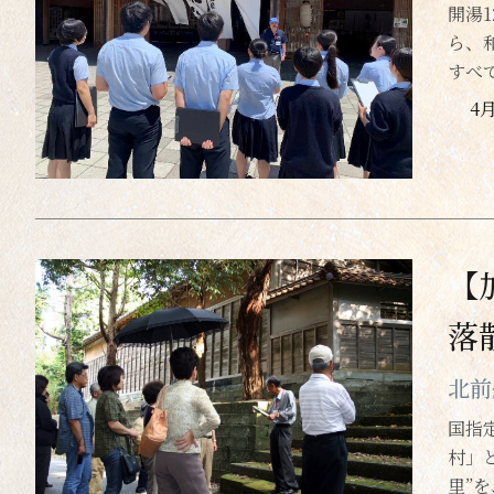
開湯
ら、
すべ
4
【
落
北前
国指
村」
里”