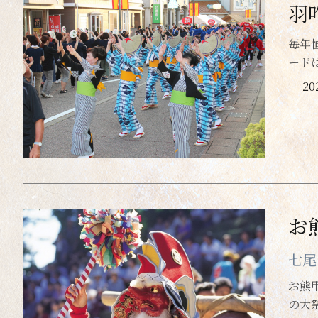
羽
毎年
ード
2
お
七尾
お熊
の大