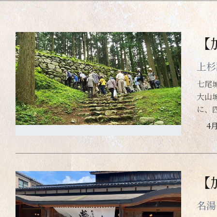
1
1
1
2
2
2
1
1
3
1
2
3
2
3
4
2
4
1
4
3
1
3
5
1
3
1
5
2
4
5
2
4
6
2
4
2
6
3
5
6
5
1
3
1
7
5
3
7
4
2
6
7
4
2
6
3
8
4
6
4
8
5
7
8
5
7
3
3
9
5
7
10
5
9
6
4
8
9
6
4
8
6
8
10
10
6
11
7
5
9
7
5
9
7
9
11
10
10
11
7
8
12
6
8
6
10
8
12
12
11
11
8
9
7
9
7
13
11
9
10
13
12
10
12
13
9
8
8
14
10
12
灯りでつなぐ能登半島
スポーツ
【
10
14
14
15
11
13
11
13
11
13
9
9
15
12
10
14
15
12
10
14
11
16
12
14
12
16
15
16
15
13
11
13
11
17
15
13
17
14
13
12
16
17
14
12
16
18
14
16
14
18
15
17
18
15
17
13
13
19
15
17
15
19
16
14
18
19
16
14
18
20
16
18
16
20
17
20
15
19
17
15
19
21
17
19
20
20
17
22
21
18
16
21
18
16
20
18
22
22
18
19
17
21
19
17
21
23
19
21
20
19
22
20
22
23
18
23
18
24
20
22
20
24
24
21
19
23
21
19
23
25
21
23
21
25
22
20
24
25
22
20
24
26
22
24
22
26
23
25
26
25
21
23
21
27
25
23
23
27
24
22
26
27
24
22
26
28
24
26
上杉
24
28
25
27
28
25
27
29
23
23
25
27
25
29
26
24
28
26
24
28
26
28
30
26
27
25
29
27
25
29
30
27
29
27
28
26
28
26
30
31
30
28
30
28
29
27
29
27
29
31
29
30
28
28
30
30
30
29
29
31
31
七尾
大山
30
30
31
31
31
に、
4
【
名湯