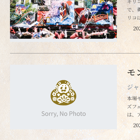
キリ
で、
リコ
2
モ
ジャ
本場
ズフ
は、
20