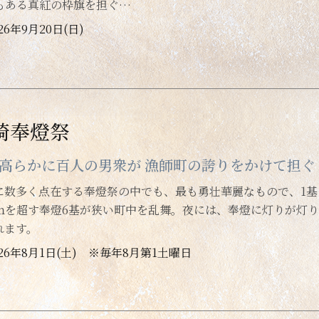
mもある真紅の枠旗を担ぐ…
26年9月20日(日)
崎奉燈祭
高らかに百人の男衆が 漁師町の誇りをかけて担ぐ
に数多く点在する奉燈祭の中でも、最も勇壮華麗なもので、1基
0ｍを超す奉燈6基が狭い町中を乱舞。夜には、奉燈に灯りが灯
れます。
026年8月1日(土) ※毎年8月第1土曜日