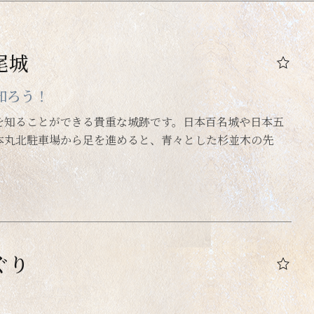
七尾城
知ろう！
を知ることができる貴重な城跡です。日本百名城や日本五
本丸北駐車場から足を進めると、青々とした杉並木の先
ぐり