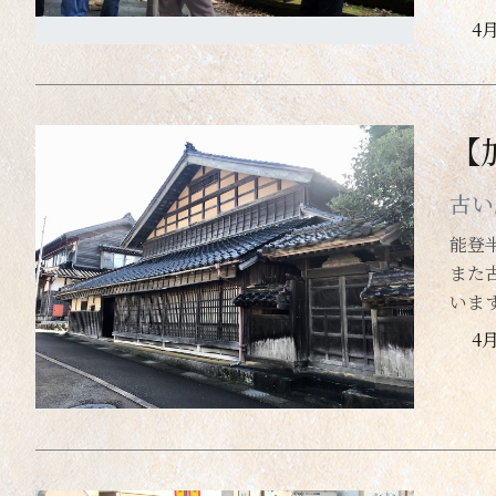
4
【
古い
能登
また
いま
4