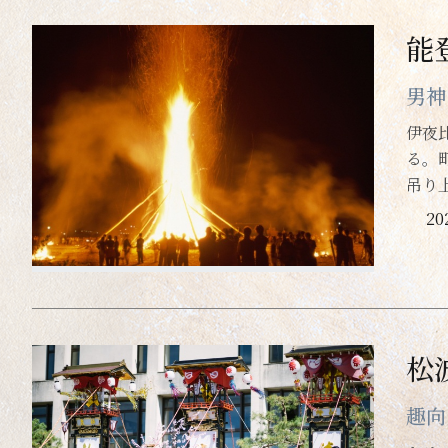
能
男神
伊夜
る。
吊り
2
松
趣向