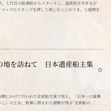
です。七代目の総湯前からスタートし、温泉街を歩きなが
、マップにスタンプを押して楽しむことができ、七福神を
の地を訪ねて 日本遺産船主集
治期にかけて行われた北前船交易で栄え、「日本一の富豪
いし）の土台、板塀に囲まれた屋敷が残る“北前船の