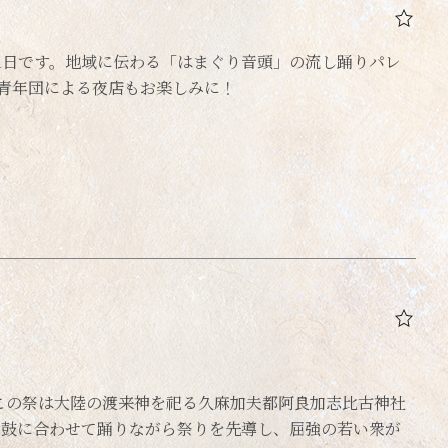
1日です。地域に伝わる「はまぐり音頭」の流し踊りパレ
青年団による夜店もお楽しみに！
この祭は大陸の渡来神を祀る久麻加夫都阿良加志比古神社
太鼓に合わせて踊りながら祭りを先導し、屈強の若い衆が