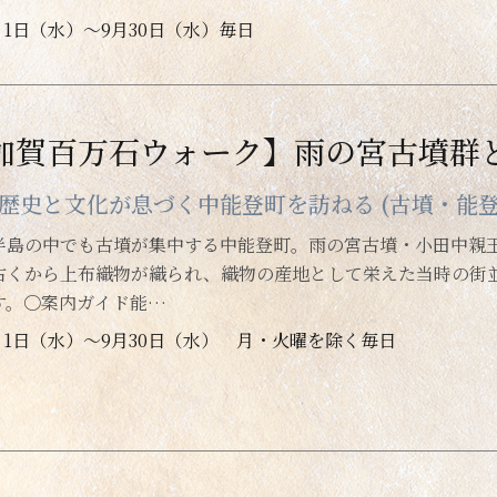
月1日（水）～9月30日（水）毎日
加賀百万石ウォーク】雨の宮古墳群
歴史と文化が息づく中能登町を訪ねる (古墳・能
半島の中でも古墳が集中する中能登町。雨の宮古墳・小田中親
古くから上布織物が織られ、織物の産地として栄えた当時の街
す。〇案内ガイド能…
月1日（水）～9月30日（水） 月・火曜を除く毎日