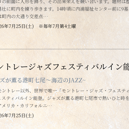
コの前面に人形を飾り、その出来栄えを競い合います。題材は
勇壮に町内を練り歩きます。14時頃に内浦福祉センター前に9
は町内の大通り交差点…
026年7月25日(土) ※毎年7月第4土曜
ントレージャズフェスティバルイン
ズが薫る港町七尾～海辺のJAZZ~
モントレー以外、世界で唯一「モントレー・ジャズ・フェステ
ェスティバルイン能登。ジャズが薫る港町七尾市で熱いひと時
アメリカ・カリフォルニ…
26年7月25日(土)