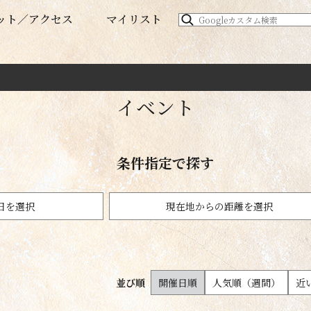
ット
アクセス
マイリスト
イベント
条件指定で探す
日を選択
現在地からの距離を選択
イベント
文化・芸術イベント
1km以内
並び順
開催日順
人気順（週間）
近
100km以内