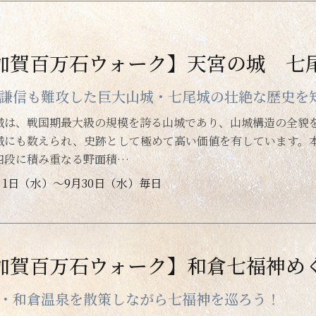
加賀百万石ウォーク】天宮の城 
謙信も難攻した巨大山城・七尾城の壮絶な歴史を
城は、戦国期最大級の規模を誇る山城であり、山城構造の全貌
城にも数えられ、史跡として極めて高い価値を有しています。
四段に積み重なる野面積…
月1日（水）～9月30日（水）毎日
加賀百万石ウォーク】和倉七福神め
・和倉温泉を散策しながら七福神を巡ろう！