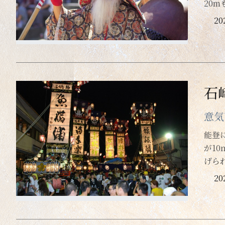
20
20
石
意気
能登
が1
げら
2