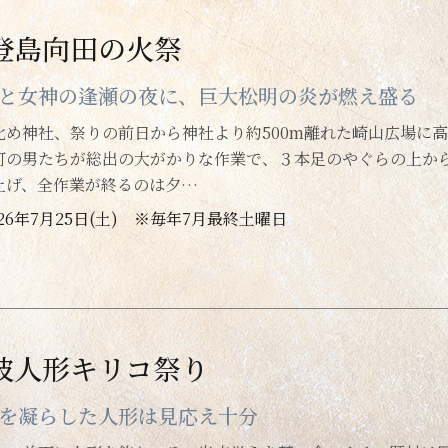
登島向田の火祭
と女神の逢瀬の夜に、巨大松明の炎が燃え盛る
比め神社、祭りの前日から神社より約500m離れた崎山広場に高
町の男たちが総出の大がかりな作業で、３本足のやぐらの上か
上げ、全作業が終るのは夕…
026年7月25日(土) ※毎年7月最終土曜日
波人形キリコ祭り
を凝らした人形は見応え十分