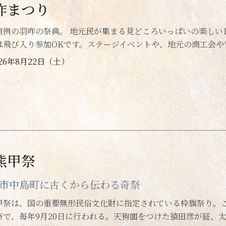
咋まつり
恒例の羽咋の祭典。 地元民が集まる見どころいっぱいの楽しい
は飛び入り参加OKです。ステージイベントや、地元の商工会や
026年8月22日（土）
熊甲祭
市中島町に古くから伝わる奇祭
甲祭は、国の重要無形民俗文化財に指定されている枠旗祭り。
祭で、毎年9月20日に行われる。天狗面をつけた猿田彦が鉦、