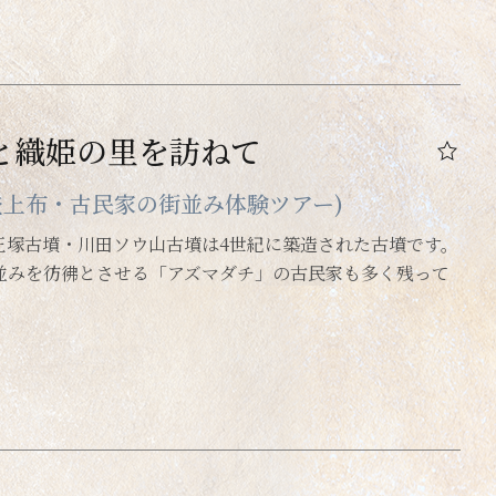
と織姫の里を訪ねて
登上布・古民家の街並み体験ツアー)
王塚古墳・川田ソウ山古墳は4世紀に築造された古墳です。
並みを彷彿とさせる「アズマダチ」の古民家も多く残って