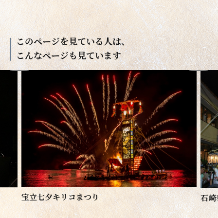
このページを見ている人は、
こんなページも見ています
宝立七夕キリコまつり
石崎