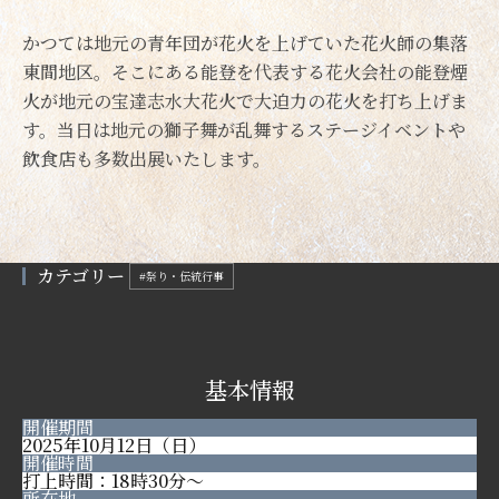
かつては地元の青年団が花火を上げていた花火師の集落
東間地区。そこにある能登を代表する花火会社の能登煙
火が地元の宝達志水大花火で大迫力の花火を打ち上げま
す。当日は地元の獅子舞が乱舞するステージイベントや
飲食店も多数出展いたします。
カテゴリー
#祭り・伝統行事
基本情報
開催期間
2025年10月12日（日）
開催時間
打上時間：18時30分～
所在地