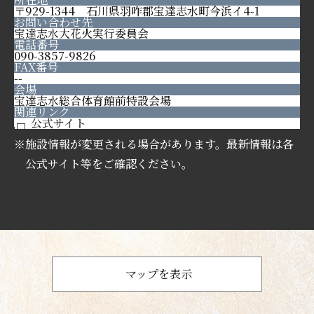
〒929-1344 石川県羽咋郡宝達志水町今浜イ4-1
お問い合わせ先
宝達志水大花火実行委員会
電話番号
090-3857-9826
FAX番号
--
会場
宝達志水総合体育館前特設会場
関連リンク
公式サイト
※施設情報が変更される場合があります。最新情報は各
公式サイト等をご確認ください。
マップを表示