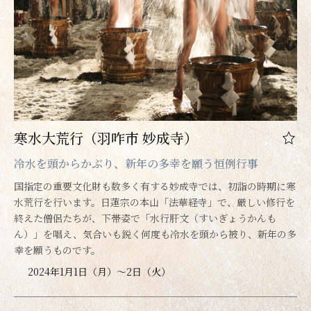
寒水大荒行（羽咋市 妙成寺）
冷水を頭からかぶり、新年の多幸を願う恒例行事
国指定の重要文化財も数多く有する妙成寺では、初詣の時期に寒
水荒行を行います。日蓮宗の本山「法華経寺」で、厳しい修行を
終えた僧侶たちが、下帯姿で「水行肝文（すいぎょうかんも
ん）」を唱え、気合いも鋭く何度も冷水を頭から被り、新年の多
幸を願うものです。
2024年1月1日（月）～2日（火）