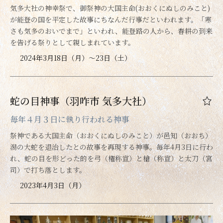
気多大社の神幸祭で、御祭神の大国主命(おおくにぬしのみこと)
が能登の国を平定した故事にちなんだ行事だといわれます。「寒
さも気多のおいでまで」といわれ、能登路の人から、春耕の到来
を告げる祭りとして親しまれています。
2024年3月18日（月）～23日（土）
蛇の目神事（羽咋市 気多大社）
毎年４月３日に執り行われる神事
祭神である大国主命（おおくにぬしのみこと）が邑知（おおち）
潟の大蛇を退治したとの故事を再現する神事。毎年4月3日に行わ
れ、蛇の目を形どった的を弓（権称宣）と槍（称宣）と太刀（宮
司）で打ち落とします。
2023年4月3日（月）