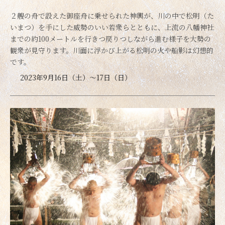
２艘の舟で設えた御座舟に乗せられた神輿が、川の中で松明（た
いまつ）を手にした威勢のいい若衆らとともに、上流の八幡神社
までの約100メートルを行きつ戻りつしながら進む様子を大勢の
観衆が見守ります。川面に浮かび上がる松明の火や船影は幻想的
です。
2023年9月16日（土）～17日（日）