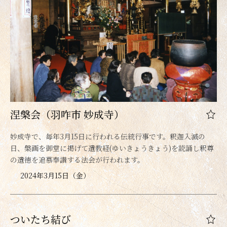
涅槃会（羽咋市 妙成寺）
妙成寺で、毎年3月15日に行われる伝統行事です。釈迦入滅の
日、槃画を御堂に掲げて遺教経(ゆいきょうきょう)を読誦し釈尊
の遺徳を追慕奉讃する法会が行われます。
2024年3月15日（金）
ついたち結び