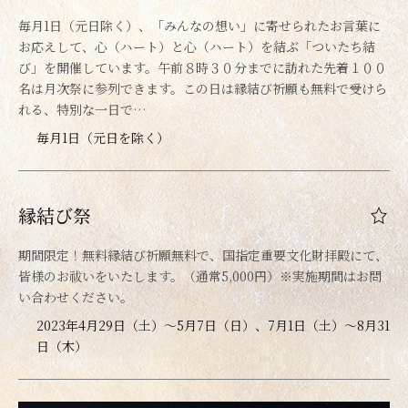
毎月1日（元日除く）、「みんなの想い」に寄せられたお言葉に
お応えして、心（ハート）と心（ハート）を結ぶ「ついたち結
び」を開催しています。午前８時３０分までに訪れた先着１００
名は月次祭に参列できます。この日は縁結び祈願も無料で受けら
れる、特別な一日で…
毎月1日（元日を除く）
縁結び祭
期間限定！無料縁結び祈願無料で、国指定重要文化財拝殿にて、
皆様のお祓いをいたします。（通常5,000円）※実施期間はお問
い合わせください。
2023年4月29日（土）～5月7日（日）、7月1日（土）～8月31
日（木）