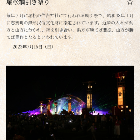
堀松綱引き祭り
毎年７月に堀松の住吉神社にて行われる綱引祭で、昭和48年１月
に志賀町の無形民俗文化財に指定されています。近隣の人々が浜
方と山方に分かれ、綱を引き合い、浜方が勝てば豊漁、山方が勝
てば豊作となるといわれています。
2023年7月16日（日）