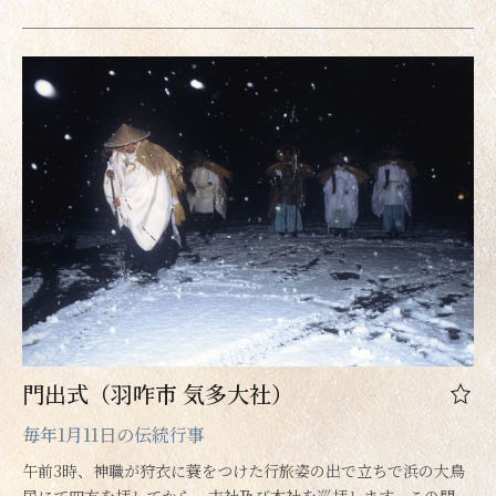
門出式（羽咋市 気多大社）
毎年1月11日の伝統行事
午前3時、神職が狩衣に蓑をつけた行旅姿の出で立ちで浜の大鳥