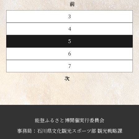
前
3
4
5
6
7
次
能登ふるさと博開催実行委員会
事務局：石川県文化観光スポーツ部 観光戦略課