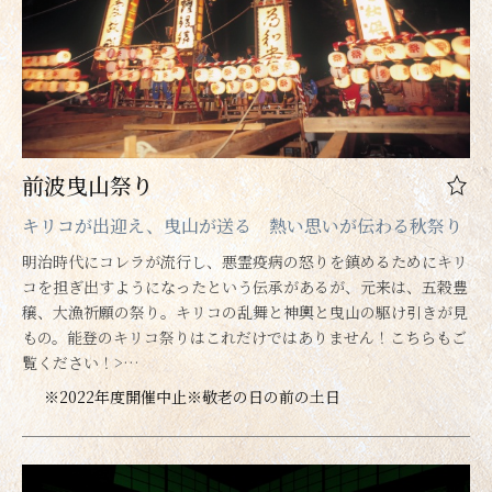
前波曳山祭り
キリコが出迎え、曳山が送る 熱い思いが伝わる秋祭り
明治時代にコレラが流行し、悪霊疫病の怒りを鎮めるためにキリ
コを担ぎ出すようになったという伝承があるが、元来は、五穀豊
穣、大漁祈願の祭り。キリコの乱舞と神輿と曳山の駆け引きが見
もの。能登のキリコ祭りはこれだけではありません！こちらもご
覧ください！>…
※2022年度開催中止※敬老の日の前の土日