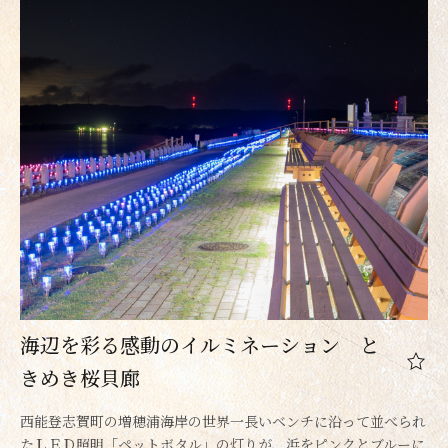
海辺を彩る感動のイルミネーション と
きめき桜貝廊
西能登志賀町の増穂浦海岸の世界一長いベンチに沿って並べられ
たＬＥＤ照明「ペットボタル」の灯りが、浜をピンクとブルーに