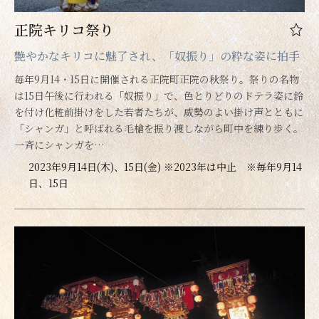
正院キリコ祭り
艶やかなキリコに魅了され、「奴振り」の粋な姿に拍手
毎年9月14・15日に開催される正院町正院の秋祭り。祭りの名物
は15日午後に行われる「奴振り」で、色とりどりのドテラ姿に鈴
を付け化粧前掛けをした若者たちが、威勢のよい掛け声とともに
「シャンガ」と呼ばれる毛槍を振り渡しながら町中を練り歩く。
一斉にシャンガを…
2023年9月14日(木)、15日(金) ※2023年は中止 ※毎年9月14
日、15日