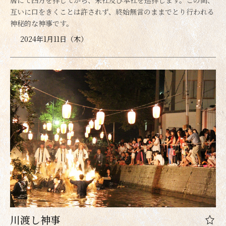
居にて四方を拝してから、末社及び本社を巡拝します。この間、
互いに口をきくことは許されず、終始無言のままでとり行われる
神秘的な神事です。
2024年1月11日（木）
川渡し神事