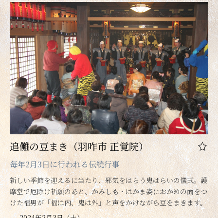
追儺の豆まき（羽咋市 正覚院）
毎年2月3日に行われる伝統行事
新しい季節を迎えるに当たり、邪気をはらう鬼はらいの儀式。護
摩堂で厄除け祈願のあと、かみしも・はかま姿におかめの面をつ
けた福男が「福は内、鬼は外」と声をかけながら豆をまきます。
2024年2月3日（土）