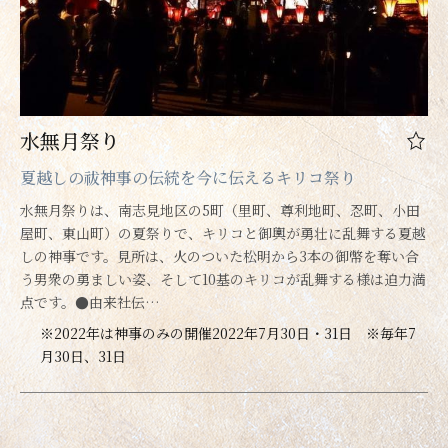
水無月祭り
夏越しの祓神事の伝統を今に伝えるキリコ祭り
水無月祭りは、南志見地区の5町（里町、尊利地町、忍町、小田
屋町、東山町）の夏祭りで、キリコと御輿が勇壮に乱舞する夏越
しの神事です。見所は、火のついた松明から3本の御幣を奪い合
う男衆の勇ましい姿、そして10基のキリコが乱舞する様は迫力満
点です。●由来社伝…
※2022年は神事のみの開催2022年7月30日・31日 ※毎年7
月30日、31日