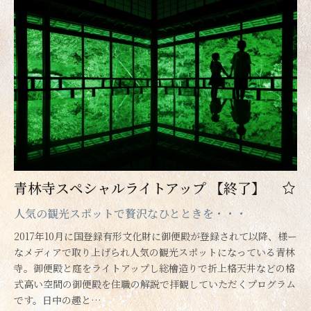
青林寺スペシャルライトアップ 【終了】
人気の観光スポットで贅沢なひとときを・・・
2017年10月に国登録有形文化財に御便殿が登録されて以降、様ー
なメディアで取り上げられ人気の観光スポットになっている青林
寺。御便殿と庭をライトアップし総檜造りで折上格天井などの格
式高い空間の御便殿を住職の解説で拝観していただくプログラム
です。日中の趣と…