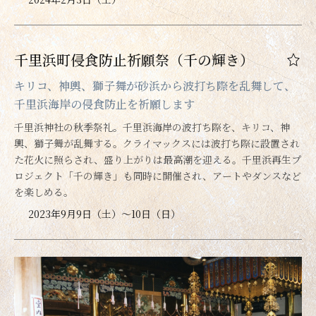
千里浜町侵食防止祈願祭（千の輝き）
キリコ、神輿、獅子舞が砂浜から波打ち際を乱舞して、
千里浜海岸の侵食防止を祈願します
千里浜神社の秋季祭礼。千里浜海岸の波打ち際を、キリコ、神
輿、獅子舞が乱舞する。クライマックスには波打ち際に設置され
た花火に照らされ、盛り上がりは最高潮を迎える。千里浜再生プ
ロジェクト「千の輝き」も同時に開催され、アートやダンスなど
を楽しめる。
2023年9月9日（土）～10日（日）