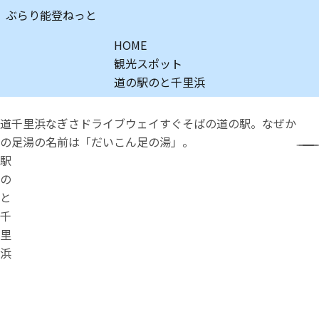
ぶらり能登ねっと
HOME
観光スポット
道の駅のと千里浜
道
千里浜なぎさドライブウェイすぐそばの道の駅。なぜか
の
足湯の名前は「だいこん足の湯」。
駅
の
と
千
里
浜