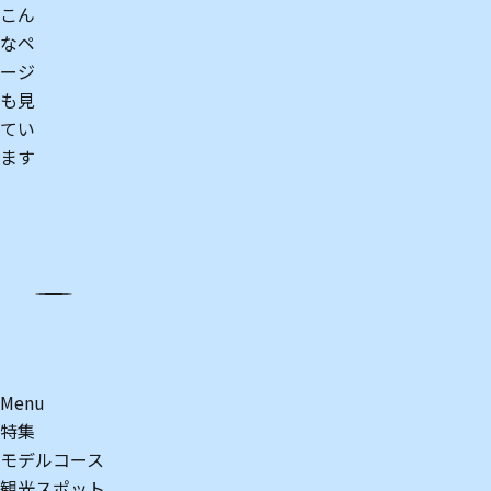
こん
なペ
ージ
も見
てい
ます
h
is
Menu
特集
モデルコース
観光スポット