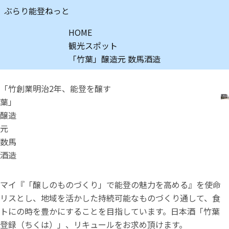
ぶらり能登ねっと
HOME
観光スポット
「竹葉」醸造元 数馬酒造
「竹
創業明治2年、能登を醸す
葉」
醸造
元
数馬
酒造
マイ
『「醸しのものづくり」で能登の魅力を高める』を使命
リス
とし、地域を活かした持続可能なものづくり通して、食
トに
の時を豊かにすることを目指しています。日本酒「竹葉
登録
（ちくは）」、リキュールをお求め頂けます。