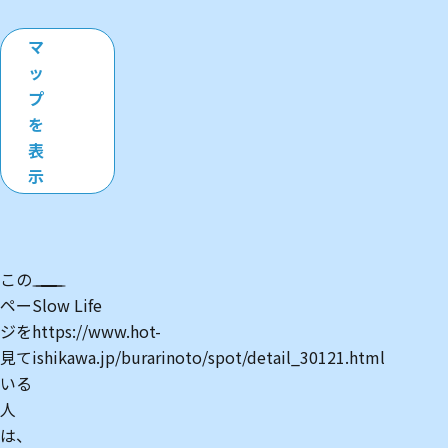
マ
ッ
プ
を
表
示
この
）能
ペー
Slow Life
能
ジを
https://www.hot-
見て
ishikawa.jp/burarinoto/spot/detail_30121.html
いる
人
は、