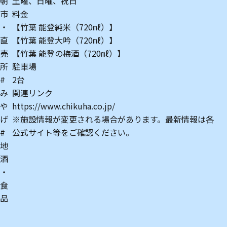
朝
土曜、日曜、祝日
市
料金
・
【竹葉 能登純米（720㎖）】
直
【竹葉 能登大吟（720㎖）】
売
【竹葉 能登の梅酒（720㎖）】
所
駐車場
#
2台
み
関連リンク
や
https://www.chikuha.co.jp/
げ
※施設情報が変更される場合があります。最新情報は各
#
公式サイト等をご確認ください。
地
酒
・
食
品