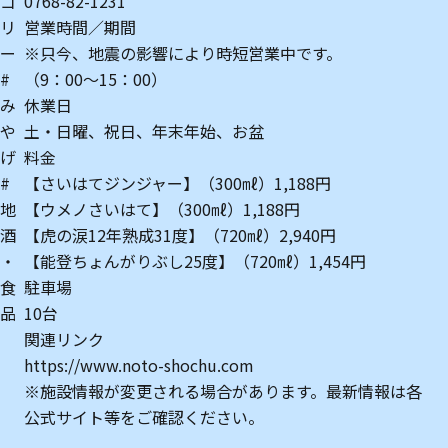
ゴ
0768-82-1231
リ
営業時間／期間
ー
※只今、地震の影響により時短営業中です。
#
（9：00～15：00）
み
休業日
や
土・日曜、祝日、年末年始、お盆
げ
料金
#
【さいはてジンジャー】（300㎖）1,188円
地
【ウメノさいはて】（300㎖）1,188円
酒
【虎の涙12年熟成31度】（720㎖）2,940円
・
【能登ちょんがりぶし25度】（720㎖）1,454円
食
駐車場
品
10台
関連リンク
https://www.noto-shochu.com
※施設情報が変更される場合があります。最新情報は各
公式サイト等をご確認ください。