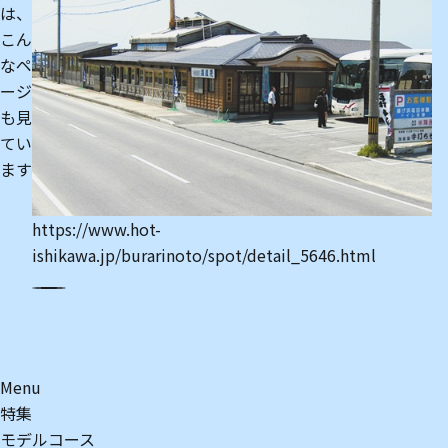
は、
こん
なペ
ージ
も見
てい
ます
h
is
https://www.hot-
ishikawa.jp/burarinoto/spot/detail_5646.html
Menu
特集
モデルコース