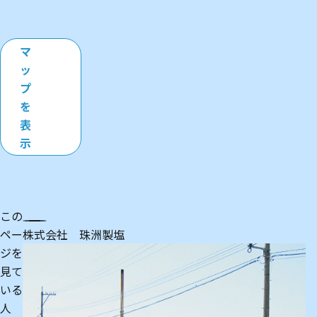
マ
ッ
プ
を
表
示
この
ペー
株式会社 珠洲製塩
四
ジを
見て
いる
人