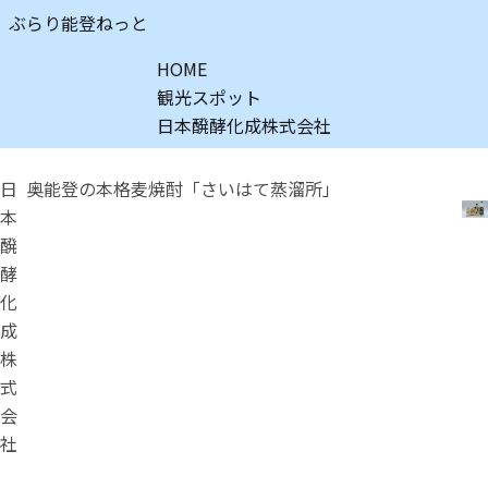
ぶらり能登ねっと
HOME
観光スポット
日本醗酵化成株式会社
日
奥能登の本格麦焼酎「さいはて蒸溜所」
本
醗
酵
化
成
株
式
会
社