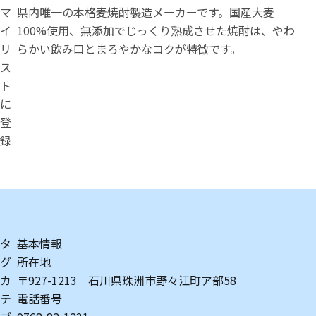
マ
県内唯一の本格麦焼酎製造メーカーです。国産大麦
イ
100%使用、無添加でじっくり熟成させた焼酎は、やわ
リ
らかい飲み口とまろやかなコクが特徴です。
ス
ト
に
登
録
タ
基本情報
グ
所在地
カ
〒927-1213 石川県珠洲市野々江町ア部58
テ
電話番号