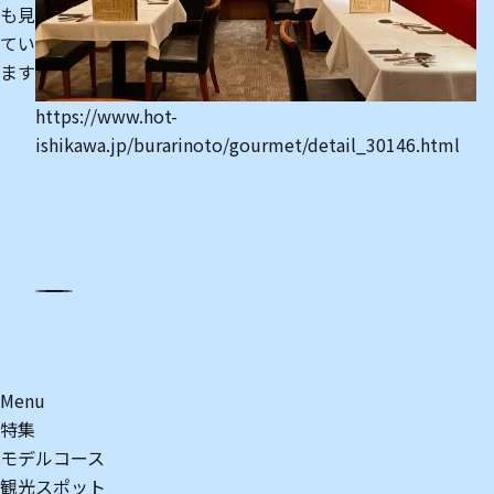
も見
てい
ます
h
i
https://www.hot-
tml
ishikawa.jp/burarinoto/gourmet/detail_30146.html
Menu
特集
モデルコース
観光スポット