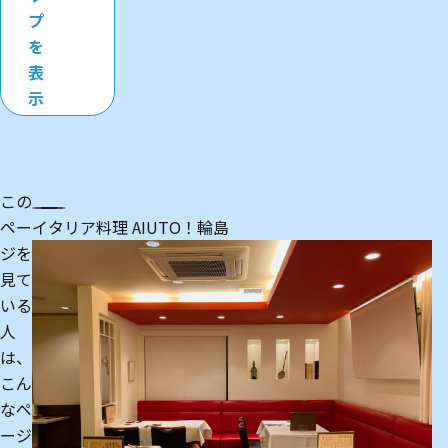
プ
を
表
示
この
ペー
イタリア料理 AIUTO！輪島
紅
ジを
見て
いる
人
は、
こん
なペ
ージ