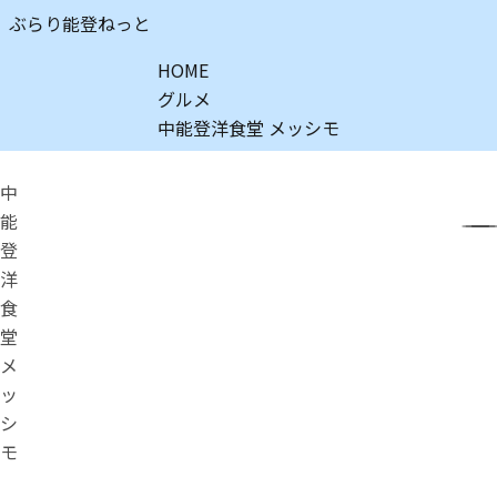
ぶらり能登ねっと
HOME
グルメ
中能登洋食堂 メッシモ
中
能
登
洋
食
堂
メ
ッ
シ
モ