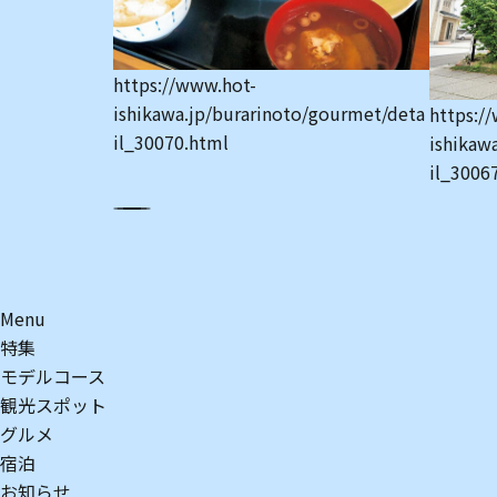
https://www.hot-
/gourmet/deta
ishikawa.jp/burarinoto/gourmet/deta
https:/
il_30070.html
ishikaw
il_3006
Menu
特集
モデルコース
観光スポット
グルメ
宿泊
お知らせ