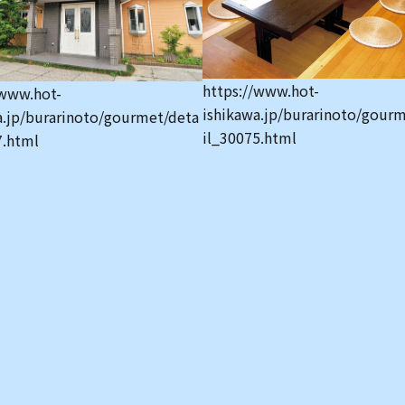
https://www.hot-
/www.hot-
ishikawa.jp/burarinoto/gour
a.jp/burarinoto/gourmet/deta
il_30075.html
7.html