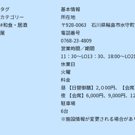
タグ
基本情報
カテゴリー
所在地
#和食・居酒
〒928-0063 石川県輪島市水守町
屋
電話番号
0768-23-4809
営業時間／期間
11：30～LO13：30、18:00～LO2
休業日
火曜
料金
昼 【日替御膳】2,０00円、【会席】
夜 【会席】6,000円、9,000円、12
駐車場
6台
※施設情報が変更される場合があ