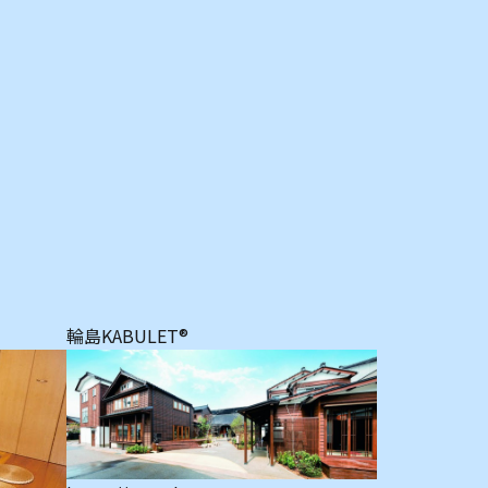
輪島KABULET®
パティスリー