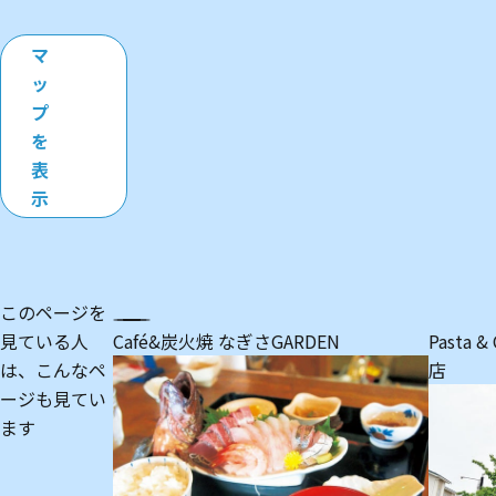
マ
ッ
プ
を
表
示
このページを
見ている人
Café&炭火焼 なぎさGARDEN
Pasta
は、
こんなペ
店
ージも見てい
ます