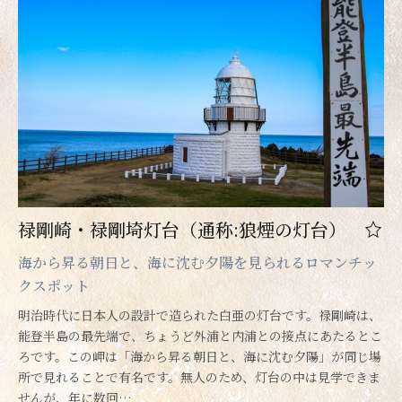
禄剛崎・禄剛埼灯台（通称:狼煙の灯台）
海から昇る朝日と、海に沈む夕陽を見られるロマンチッ
クスポット
明治時代に日本人の設計で造られた白亜の灯台です。禄剛崎は、
能登半島の最先端で、ちょうど外浦と内浦との接点にあたるとこ
ろです。この岬は「海から昇る朝日と、海に沈む夕陽」が同じ場
所で見れることで有名です。無人のため、灯台の中は見学できま
せんが、年に数回…