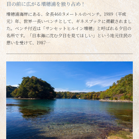
目の前に広がる増穂浦を独り占め！
増穂浦海岸にある、全長460.9メートルのベンチ。1989（平成
元）年、世界一長いベンチとして、ギネスブックに掲載されまし
た。ベンチ付近は「サンセットヒルイン増穂」と呼ばれる夕日の
名所です。「日本海に沈む夕日を見てほしい」という地元住民の
思いを受けて、1987…