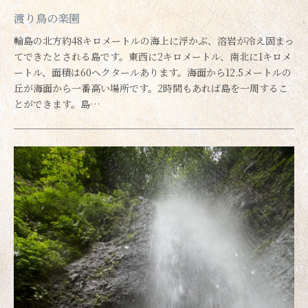
渡り鳥の楽園
輪島の北方約48キロメートルの海上に浮かぶ、溶岩が冷え固まっ
てできたとされる島です。東西に2キロメートル、南北に1キロメ
ートル、面積は60ヘクタールあります。海面から12.5メートルの
丘が海面から一番高い場所です。2時間もあれば島を一周するこ
とができます。島…