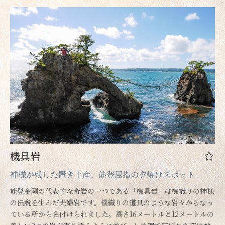
機具岩
神様が残した置き土産、能登屈指の夕焼けスポット
能登金剛の代表的な奇岩の一つである「機具岩」は機織りの神様
の伝説を生んだ夫婦岩です。機織りの道具のような岩々からなっ
ている所から名付けられました。高さ16メートルと12メートルの