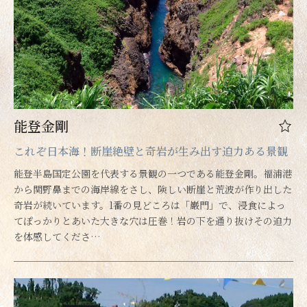
能登金剛
これぞ日本海！断崖絶壁と奇岩が生み出す迫力ある景観
能登半島国定公園を代表する景観の一つである能登金剛。福浦港
から関野鼻までの海岸線をさし、険しい断崖と荒波が作り出した
奇岩が続いています。1番の見どころは「巌門」で、浸食によっ
てぽっかりとあいた大きな穴は圧巻！岩の下を通り抜けその迫力
を体感してくださ…