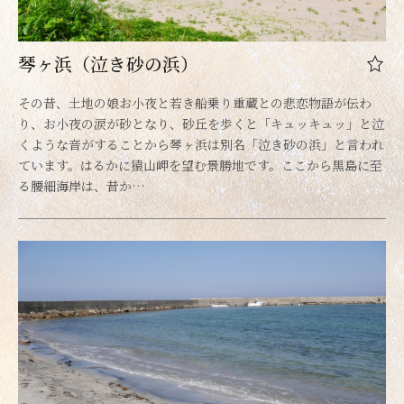
琴ヶ浜（泣き砂の浜）
その昔、土地の娘お小夜と若き船乗り重蔵との悲恋物語が伝わ
り、お小夜の涙が砂となり、砂丘を歩くと「キュッキュッ」と泣
くような音がすることから琴ヶ浜は別名「泣き砂の浜」と言われ
ています。はるかに猿山岬を望む景勝地です。ここから黒島に至
る腰細海岸は、昔か…