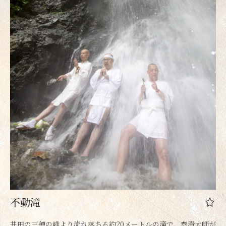
不動滝
井田の三穂の峰より流れ落ちる約20メートルの滝で、泰澄大師が