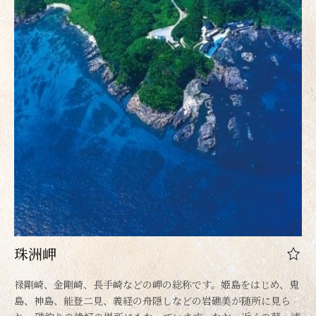
珠洲岬
禄剛崎、金剛崎、長手崎などの岬の総称です。姫島をはじめ、鬼
島、神島、能登二見、義経の舟隠しなどの岩礁美が随所に見ら