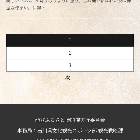
美しい2つの岩が寄り添うように並び、しめ縄で結ばれた姿は神
聖な佇まい。伊勢…
1
2
3
次
能登ふるさと博開催実行委員会
事務局：石川県文化観光スポーツ部 観光戦略課