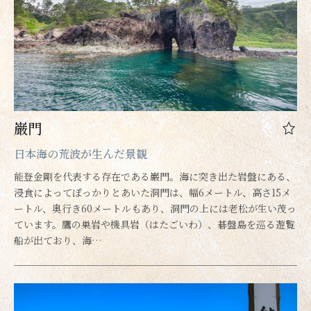
巌門
日本海の荒波が生んだ景観
能登金剛を代表する存在である巌門。海に突き出た岩盤にある、
浸食によってぽっかりとあいた洞門は、幅6メートル、高さ15メ
ートル、奥行き60メートルもあり、洞門の上には老松が生い茂っ
ています。鷹の巣岩や機具岩（はたごいわ）、碁盤島を巡る遊覧
船が出ており、海…