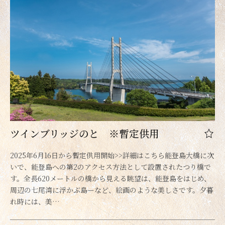
ツインブリッジのと ※暫定供用
2025年6月16日から暫定供用開始>>詳細はこちら能登島大橋に次
いで、能登島への第2のアクセス方法として設置されたつり橋で
す。全長620メートルの橋から見える眺望は、能登島をはじめ、
周辺の七尾湾に浮かぶ島ーなど、絵画のような美しさです。夕暮
れ時には、美…