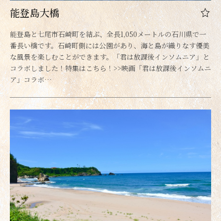
能登島大橋
能登島と七尾市石崎町を結ぶ、全長1,050メートルの石川県で一
番長い橋です。石崎町側には公園があり、海と島が織りなす優美
な風景を楽しむことができます。「君は放課後インソムニア」と
コラボしました！特集はこちら！>>映画「君は放課後インソムニ
ア」コラボ…