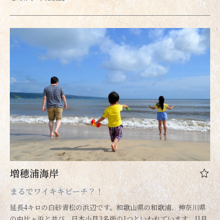
増穂浦海岸
まるでワイキキビーチ？！
延長4キロの白砂青松の浜辺です。和歌山県の和歌浦、神奈川県
の由比ヶ浜と並び、日本小貝3名所の1つといわれています。11月