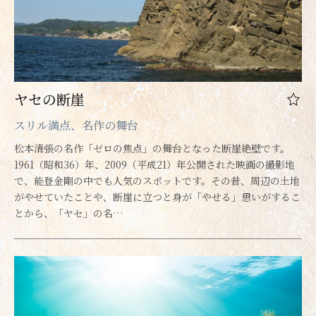
ヤセの断崖
スリル満点、名作の舞台
松本清張の名作「ゼロの焦点」の舞台となった断崖絶壁です。
1961（昭和36）年、2009（平成21）年公開された映画の撮影地
で、能登金剛の中でも人気のスポットです。その昔、周辺の土地
がやせていたことや、断崖に立つと身が「やせる」思いがするこ
とから、「ヤセ」の名…