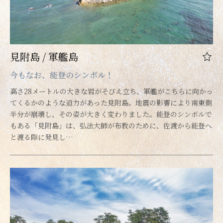
見附島 / 軍艦島
今もなお、能登のシンボル！
高さ28メートルの大きな岩がそびえ立ち、軍艦がこちらに向かっ
てくるかのような迫力があった見附島。地震の影響により南東側
半分が崩壊し、その姿が大きく変わりました。能登のシンボルで
もある「見附島」は、弘法大師が布教のために、佐渡から能登へ
と渡る際に発見し…