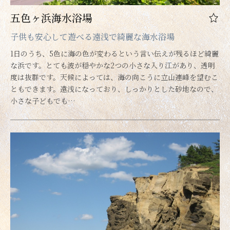
五色ヶ浜海水浴場
子供も安心して遊べる遠浅で綺麗な海水浴場
1日のうち、5色に海の色が変わるという言い伝えが残るほど綺麗
な浜です。とても波が穏やかな2つの小さな入り江があり、透明
度は抜群です。天候によっては、海の向こうに立山連峰を望むこ
ともできます。遠浅になっており、しっかりとした砂地なので、
小さな子どもでも…