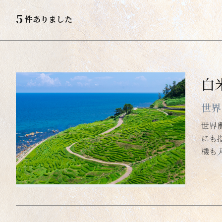
5
史跡・文化財
山・渓
件ありました
町並み・建造物
滝・川
美術館・博物館
白
みやげ
交通・案内
世界
民芸品・雑貨・伝統的工芸品
世界
にも
市場・朝市・直売所
機も
地酒・食品
道の駅・空の駅・アンテナショップ