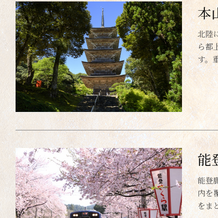
本
北陸
ら都
す。
能
能登
内を
をま