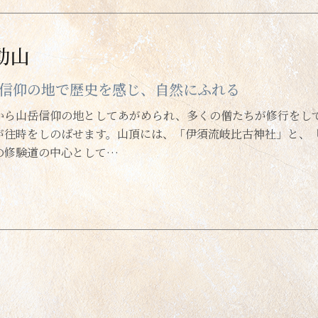
動山
信仰の地で歴史を感じ、自然にふれる
から山岳信仰の地としてあがめられ、多くの僧たちが修行をし
が往時をしのばせます。山頂には、「伊須流岐比古神社」と、
の修験道の中心として…