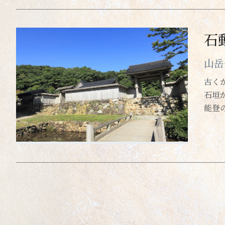
石
山岳
古く
石垣
能登