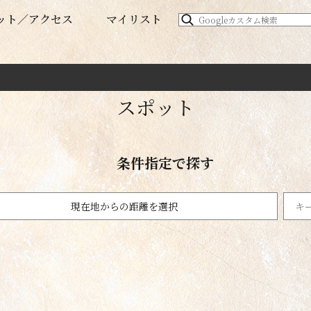
ット
アクセス
マイリスト
スポット
条件指定で探す
現在地からの距離を選択
温泉
1km以内
名勝
日帰り温泉・銭湯
100km以内