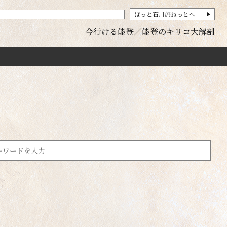
ほっと石川旅ねっとへ
今行ける能登
能登のキリコ大解剖
レジャー
5km以内
動植物園・水族館