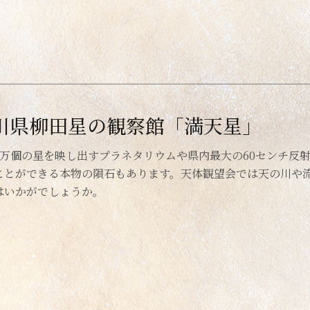
川県柳田星の観察館「満天星」
000万個の星を映し出すプラネタリウムや県内最大の60センチ
ことができる本物の隕石もあります。天体観望会では天の川や
はいかがでしょうか。