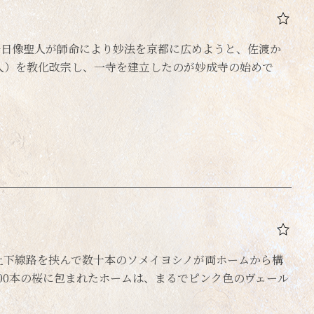
弟子日像聖人が師命により妙法を京都に広めようと、佐渡か
人）を教化改宗し、一寺を建立したのが妙成寺の始めで
上下線路を挟んで数十本のソメイヨシノが両ホームから構
00本の桜に包まれたホームは、まるでピンク色のヴェール