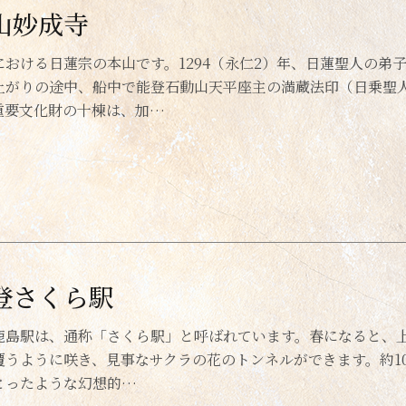
山妙成寺
における日蓮宗の本山です。1294（永仁2）年、日蓮聖人の
上がりの途中、船中で能登石動山天平座主の満蔵法印（日乗聖
重要文化財の十棟は、加…
登さくら駅
鹿島駅は、通称「さくら駅」と呼ばれています。春になると、
覆うように咲き、見事なサクラの花のトンネルができます。約1
とったような幻想的…