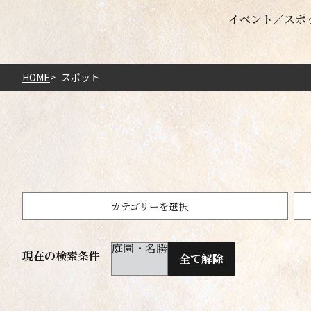
イベント
スポ
HOME
スポット
カテゴリーを選択
庭園・名勝
現在の検索条件
全て解除
歴史・文化
未選択
自然・景観
500m以内
神社仏閣・城
庭園・
10km以内
50km以内