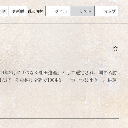
テーマパーク・公園・多目的施設
い順
更新順
表示切替
タイル
リスト
マップ
アウトドア・スポーツ
4年2月に「つなぐ棚田遺産」として選定され、国の名勝
んぼ。その数は全部で1004枚。一つ一つは小さく、耕運