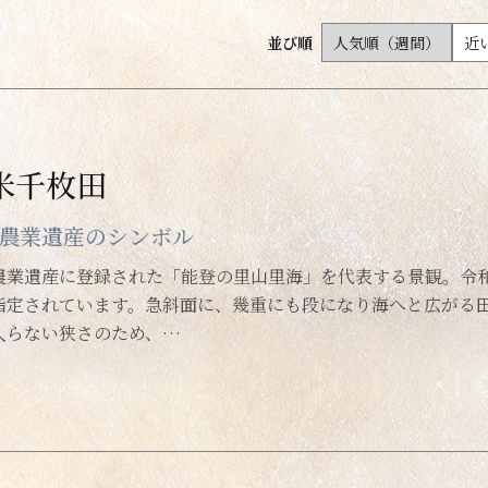
谷
足湯
並び順
人気順（週間）
近
・湖・ダム・海
温泉宿
米千枚田
所
農業遺産のシンボル
農業遺産に登録された「能登の里山里海」を代表する景観。令和
指定されています。急斜面に、幾重にも段になり海へと広がる田
入らない狭さのため、…