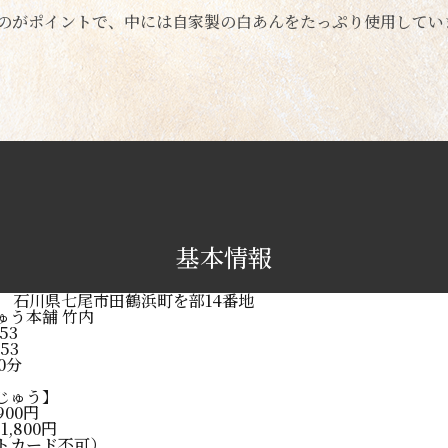
のがポイントで、中には自家製の白あんをたっぷり使用してい
基本情報
121 石川県七尾市田鶴浜町を部14番地
ゅう本舗 竹内
053
053
0分
じゅう】
900円
1,800円
トカード不可）