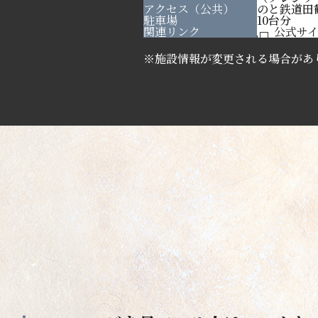
アクセス（公共）
のと鉄道田
駐車場
10台分
関連リンク
公式サ
※施設情報が変更される場合があ