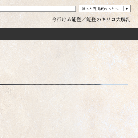
ほっと石川旅ねっとへ
今行ける能登
能登のキリコ大解剖