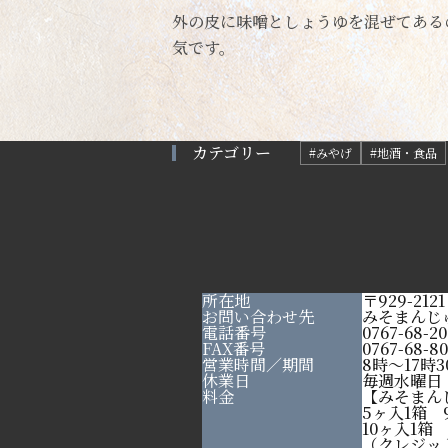
外の皮に味噌としょうゆを混ぜてある
気です。
カテゴリー
#みやげ
#地酒・食品
所在地
〒929-2
お問い合わせ先
みそまんじ
電話番号
0767-68-2
FAX番号
0767-68-8
営業時間／期間
8時～17時3
休業日
毎週水曜日
料金
【みそまん
5ヶ入1箱 
10ヶ入1箱 
（クレジッ