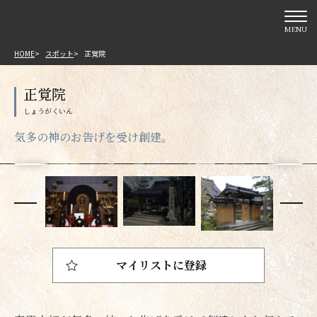
MENU
HOME
スポット
正覚院
正覚院
気多の神のお告げを受け創建。
マイリストに登録