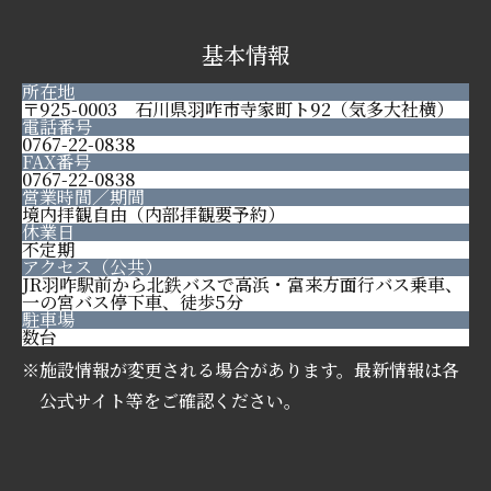
基本情報
所在地
〒925-0003 石川県羽咋市寺家町ト92（気多大社横）
電話番号
0767-22-0838
FAX番号
0767-22-0838
営業時間／期間
境内拝観自由（内部拝観要予約）
休業日
不定期
アクセス（公共）
JR羽咋駅前から北鉄バスで高浜・富来方面行バス乗車、
一の宮バス停下車、徒歩5分
駐車場
数台
※施設情報が変更される場合があります。最新情報は各
公式サイト等をご確認ください。