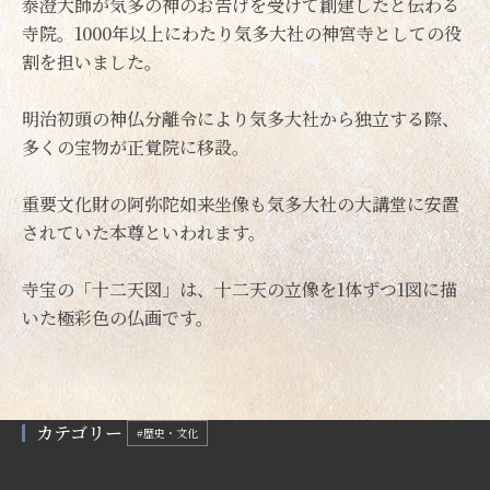
泰澄大師が気多の神のお告げを受けて創建したと伝わる
寺院。1000年以上にわたり気多大社の神宮寺としての役
割を担いました。
明治初頭の神仏分離令により気多大社から独立する際、
多くの宝物が正覚院に移設。
重要文化財の阿弥陀如来坐像も気多大社の大講堂に安置
されていた本尊といわれます。
寺宝の「十二天図」は、十二天の立像を1体ずつ1図に描
いた極彩色の仏画です。
カテゴリー
#歴史・文化